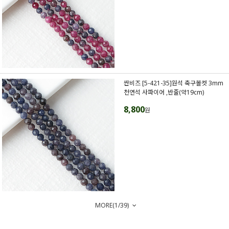
싼비즈 [5-421-35]원석 축구볼컷 3mm
천연석 사파이어 ,반줄(약19cm)
8,800
원
MORE(
1
/
39
)