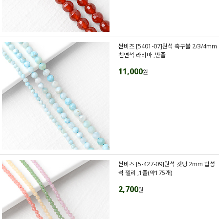
싼비즈 [5401-07]원석 축구볼 2/3/4mm
천연석 라리마 ,반줄
11,000
원
싼비즈 [5-427-09]원석 컷팅 2mm 합성
석 젤리 ,1줄(약175개)
2,700
원