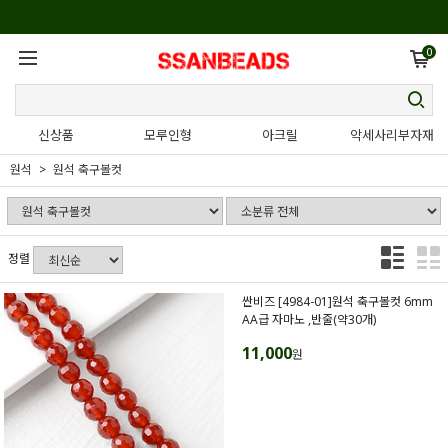
0
신상품
모루인형
아크릴
악세사리부자재
원석
원석 축구볼컷
정렬
싼비즈 [4984-01]원석 축구볼컷 6mm
AA급 자마노 ,반줄(약30개)
11,000
원