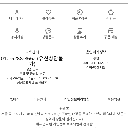
마이페이지
관심상품
최근본상품
적립금
공지사항
상품문의
상품후기
주문/배송
고객센터
은행계좌정보
010-5288-8662 (유선상담불
농협
가)
301-0335-1322-31
김해란(싼비즈)
평일 근무
주말 및 공휴일 휴무
카카오톡채널 · 1:1문의 : 10:00 ~ 17:00
카카오톡채널 @싼비즈
PC버전
이용안내
개인정보처리방침
이용약관
싼비즈
서울 중구 퇴계로 36 삼선빌딩 605-2호 (오프라인 매장을 운영하고 있지 않습니다. 방문수
령외에 방문이 불가합니다)
대표
김해란
개인정보 보호책임자
김해란