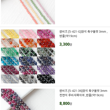
싼비즈 [5-421-G]원석 축구볼컷 3mm ,
반줄(약19cm)
3,300
원
싼비즈 [5-421-36]원석 축구볼컷 3mm
천연석 루비사파이어 ,반줄(약19cm)
8,800
원