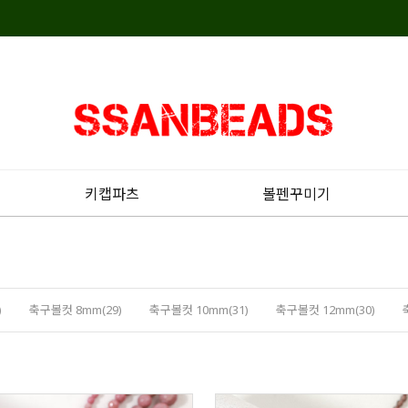
키캡파츠
볼펜꾸미기
)
축구볼컷 8mm(29)
축구볼컷 10mm(31)
축구볼컷 12mm(30)