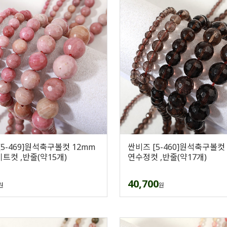
[5-469]원석축구볼컷 12mm
싼비즈 [5-460]원석축구볼컷
트컷 ,반줄(약15개)
연수정컷 ,반줄(약17개)
40,700
원
원