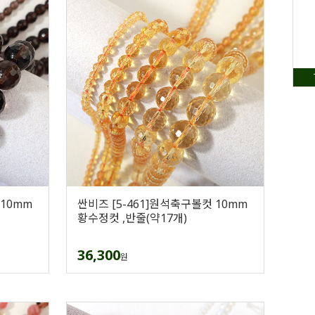
 10mm
싼비즈 [5-461]원석축구볼컷 10mm
황수정컷 ,반줄(약17개)
36,300
원