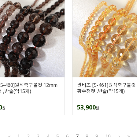
[5-460]원석축구볼컷 12mm
싼비즈 [5-461]원석축구볼컷
 ,반줄(약15개)
황수정컷 ,반줄(약15개)
0
53,900
원
원
1
2
3
4
5
6
7
8
9
10
<<
>
>>