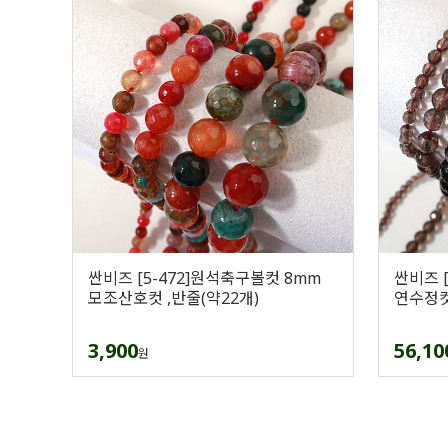
싼비즈 [5-472]원석축구볼컷 8mm
싼비즈 
모조산호컷 ,반줄(약22개)
연수정컷
3,900
56,10
원