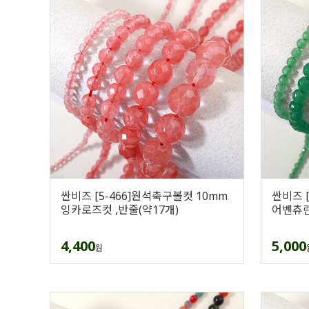
싼비즈 [5-466]원석축구볼컷 10mm
싼비즈 
잉카로즈컷 ,반줄(약17개)
어벤츄린
4,400
5,000
원