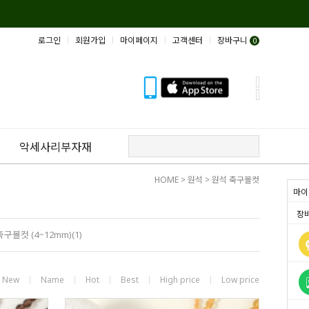
로그인
회원가입
마이페이지
고객센터
장바구니
0
악세사리부자재
HOME
>
원석
>
원석 축구볼컷
마이
장
축구볼컷 (4~12mm)(1)
New
Name
Hot
Best
High price
Low price