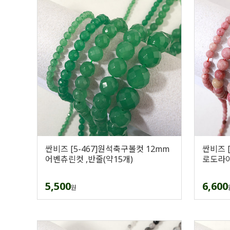
싼비즈 [5-467]원석축구볼컷 12mm
싼비즈 
어벤츄린컷 ,반줄(약15개)
로도라이
5,500
6,600
원