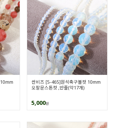
 10mm
싼비즈 [5-465]원석축구볼컷 10mm
오팔문스톤컷 ,반줄(약17개)
5,000
원