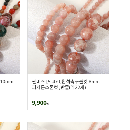
 10mm
싼비즈 [5-470]원석축구볼컷 8mm
피치문스톤컷 ,반줄(약22개)
9,900
원