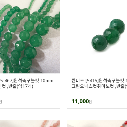
[5-467]원석축구볼컷 10mm
싼비즈 [5415]원석축구볼컷 
컷 ,반줄(약17개)
그린오닉스컷취마노컷 ,반줄(
11,000
원
원