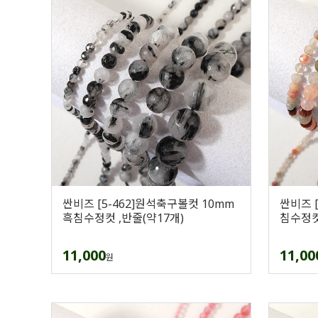
싼비즈 [5-462]원석축구볼컷 10mm
싼비즈 
흑침수정컷 ,반줄(약17개)
침수정컷
11,000
11,00
원