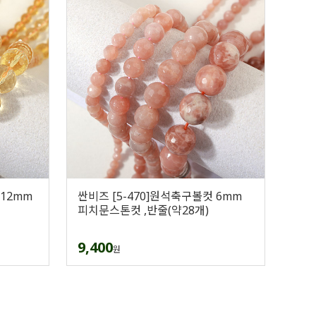
 12mm
싼비즈 [5-470]원석축구볼컷 6mm
피치문스톤컷 ,반줄(약28개)
9,400
원