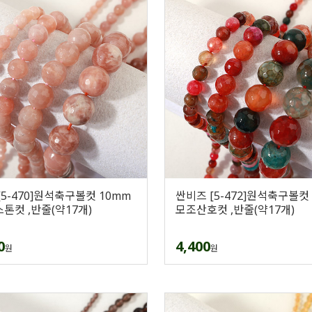
[5-470]원석축구볼컷 10mm
싼비즈 [5-472]원석축구볼컷
톤컷 ,반줄(약17개)
모조산호컷 ,반줄(약17개)
0
4,400
원
원