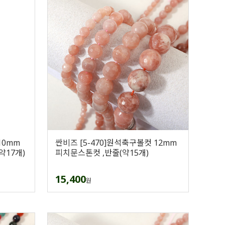
10mm
싼비즈 [5-470]원석축구볼컷 12mm
약17개)
피치문스톤컷 ,반줄(약15개)
15,400
원