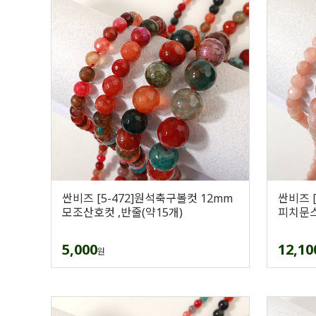
싼비즈 [5-472]원석축구볼컷 12mm
싼비즈 
모조산호컷 ,반줄(약15개)
피치문스
5,000
12,10
원