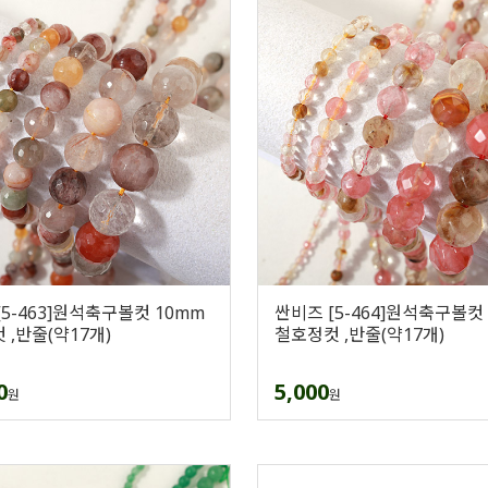
[5-463]원석축구볼컷 10mm
싼비즈 [5-464]원석축구볼컷
 ,반줄(약17개)
철호정컷 ,반줄(약17개)
0
5,000
원
원