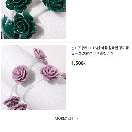
싼비즈 [5511-18]송석꽃 활짝핀 장미꽃
옆구멍 20mm 바이올렛 ,1개
1,500
원
MORE(
1
/
31
)