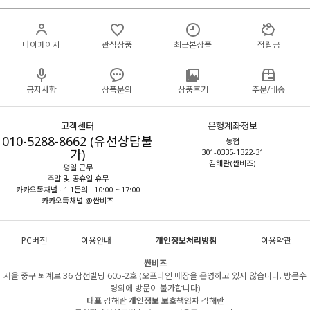
마이페이지
관심상품
최근본상품
적립금
공지사항
상품문의
상품후기
주문/배송
고객센터
은행계좌정보
010-5288-8662 (유선상담불
농협
가)
301-0335-1322-31
김해란(싼비즈)
평일 근무
주말 및 공휴일 휴무
카카오톡채널 · 1:1문의 : 10:00 ~ 17:00
카카오톡채널 @싼비즈
PC버전
이용안내
개인정보처리방침
이용약관
싼비즈
서울 중구 퇴계로 36 삼선빌딩 605-2호 (오프라인 매장을 운영하고 있지 않습니다. 방문수
령외에 방문이 불가합니다)
대표
김해란
개인정보 보호책임자
김해란