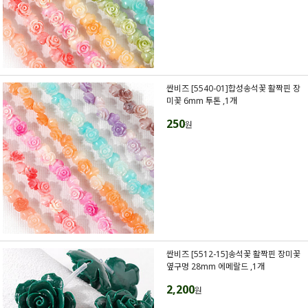
싼비즈 [5540-01]합성송석꽃 활짝핀 장
미꽃 6mm 투톤 ,1개
250
원
싼비즈 [5512-15]송석꽃 활짝핀 장미꽃
옆구멍 28mm 에메랄드 ,1개
2,200
원