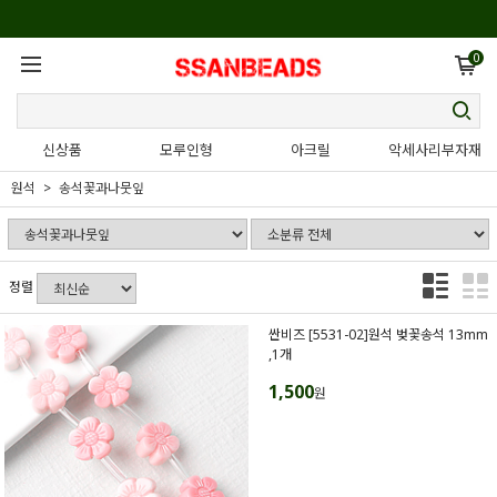
0
신상품
모루인형
아크릴
악세사리부자재
원석
송석꽃과나뭇잎
정렬
싼비즈 [5531-02]원석 벚꽃송석 13mm
,1개
1,500
원