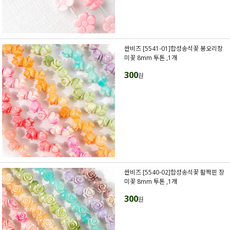
싼비즈 [5541-01]합성송석꽃 봉오리장
미꽃 8mm 투톤 ,1개
300
원
싼비즈 [5540-02]합성송석꽃 활짝핀 장
미꽃 8mm 투톤 ,1개
300
원