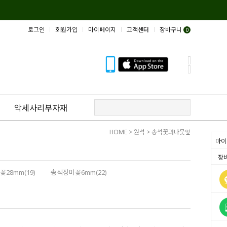
로그인
회원가입
마이페이지
고객센터
장바구니
0
악세사리부자재
HOME
>
원석
>
송석꽃과나뭇잎
마이
장
28mm(19)
송석장미꽃6mm(22)