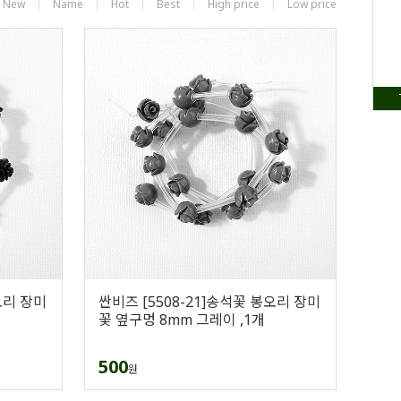
New
Name
Hot
Best
High price
Low price
오리 장미
싼비즈 [5508-21]송석꽃 봉오리 장미
꽃 옆구멍 8mm 그레이 ,1개
500
원