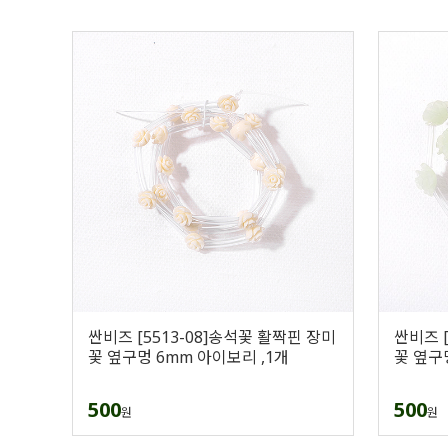
싼비즈 [5513-08]송석꽃 활짝핀 장미
싼비즈 [
꽃 옆구멍 6mm 아이보리 ,1개
꽃 옆구
500
500
원
원