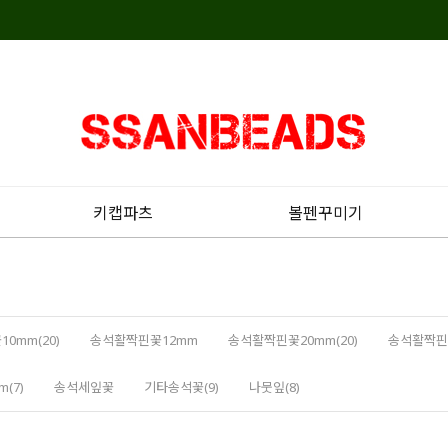
키캡파츠
볼펜꾸미기
0mm(20)
송석활짝핀꽃12mm
송석활짝핀꽃20mm(20)
송석활짝핀꽃
(7)
송석세잎꽃
기타송석꽃(9)
나뭇잎(8)