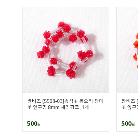
싼비즈 [5508-03]송석꽃 봉오리 장미
싼비즈 [
꽃 옆구멍 8mm 체리핑크 ,1개
꽃 옆구
500
500
원
원