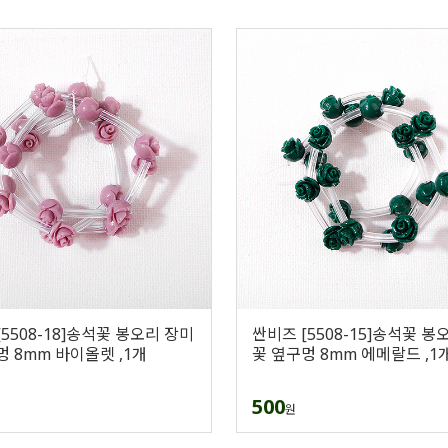
5508-18]송석꽃 봉오리 장미
싼비즈 [5508-15]송석꽃 봉
멍 8mm 바이올렛 ,1개
꽃 옆구멍 8mm 에메랄드 ,1
500
원