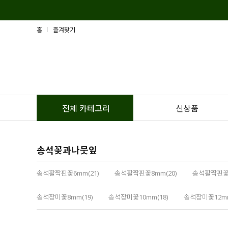
홈
즐겨찾기
신상품
전체 카테고리
송석꽃과나뭇잎
송석활짝핀꽃6mm(21)
송석활짝핀꽃8mm(20)
송석활짝핀꽃1
송석장미꽃8mm(19)
송석장미꽃10mm(18)
송석장미꽃12mm