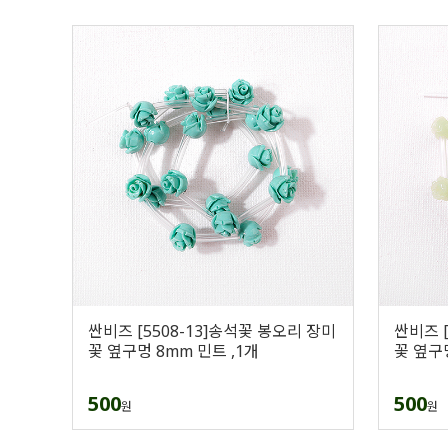
싼비즈 [5508-13]송석꽃 봉오리 장미
싼비즈 [
꽃 옆구멍 8mm 민트 ,1개
꽃 옆구
500
500
원
원