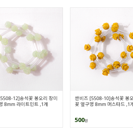
5508-12]송석꽃 봉오리 장미
싼비즈 [5508-10]송석꽃 봉
멍 8mm 라이트민트 ,1개
꽃 옆구멍 8mm 머스타드 ,1
500
원