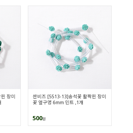
짝핀 장미
싼비즈 [5513-13]송석꽃 활짝핀 장미
개
꽃 옆구멍 6mm 민트 ,1개
500
원