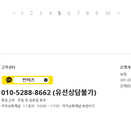
1
2
3
4
5
6
7
8
9
10
<<
>>
고객센터
은행계
농협
301-0
김해란(
010-5288-8662 (유선상담불가)
평일 근무 주말 및 공휴일 휴무
카카오톡채널 · 1:1문의 : 10:00 ~ 17:00 카카오톡채널 @싼비즈