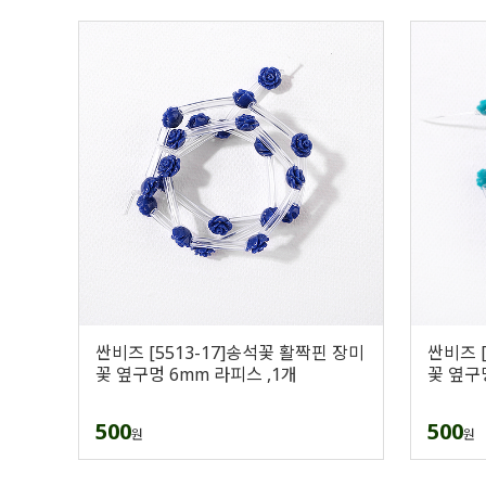
싼비즈 [5513-17]송석꽃 활짝핀 장미
싼비즈 [
꽃 옆구멍 6mm 라피스 ,1개
꽃 옆구
500
500
원
원