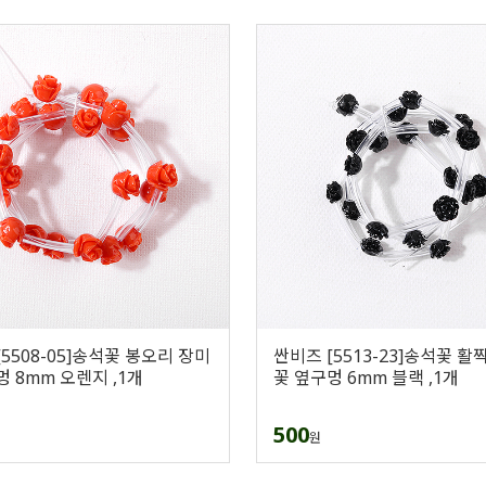
5508-05]송석꽃 봉오리 장미
싼비즈 [5513-23]송석꽃 활
멍 8mm 오렌지 ,1개
꽃 옆구멍 6mm 블랙 ,1개
500
원