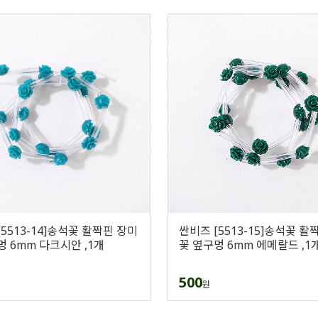
5513-14]송석꽃 활짝핀 장미
싼비즈 [5513-15]송석꽃 활
멍 6mm 다크시안 ,1개
꽃 옆구멍 6mm 에메랄드 ,1
500
원