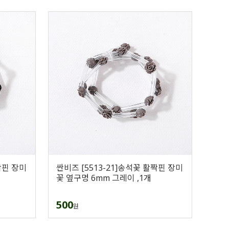
짝핀 장미
싼비즈 [5513-21]송석꽃 활짝핀 장미
꽃 옆구멍 6mm 그레이 ,1개
500
원