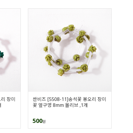
오리 장미
싼비즈 [5508-11]송석꽃 봉오리 장미
개
꽃 옆구멍 8mm 올리브 ,1개
500
원