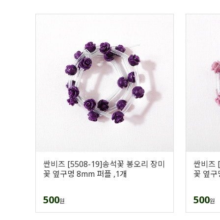
싼비즈 [5508-19]송석꽃 봉오리 장미
싼비즈 [
꽃 옆구멍 8mm 퍼플 ,1개
꽃 옆구
500
500
원
원