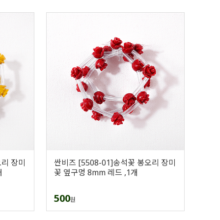
오리 장미
싼비즈 [5508-01]송석꽃 봉오리 장미
개
꽃 옆구멍 8mm 레드 ,1개
500
원