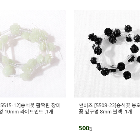
5515-12]송석꽃 활짝핀 장미
싼비즈 [5508-23]송석꽃 봉
멍 10mm 라이트민트 ,1개
꽃 옆구멍 8mm 블랙 ,1개
500
원