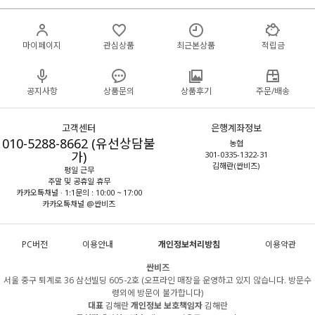
마이페이지
관심상품
최근본상품
적립금
공지사항
상품문의
상품후기
주문/배송
고객센터
은행계좌정보
010-5288-8662 (유선상담불
농협
가)
301-0335-1322-31
김해란(싼비즈)
평일 근무
주말 및 공휴일 휴무
카카오톡채널 · 1:1문의 : 10:00 ~ 17:00
카카오톡채널 @싼비즈
PC버전
이용안내
개인정보처리방침
이용약관
싼비즈
서울 중구 퇴계로 36 삼선빌딩 605-2호 (오프라인 매장을 운영하고 있지 않습니다. 방문수
령외에 방문이 불가합니다)
대표
김해란
개인정보 보호책임자
김해란