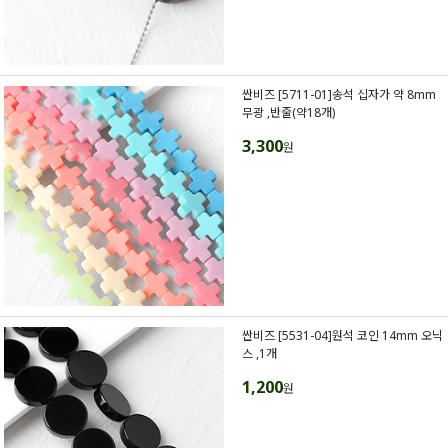
싼비즈 [5711-01]송석 십자가 약 8mm
무광 ,반줄(약18개)
3,300
원
싼비즈 [5531-04]원석 코인 14mm 오닉
스 ,1개
1,200
원