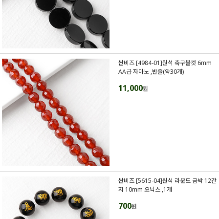
싼비즈 [4984-01]원석 축구볼컷 6mm
AA급 자마노 ,반줄(약30개)
11,000
원
싼비즈 [5615-04]원석 라운드 금박 12간
지 10mm 오닉스 ,1개
700
원