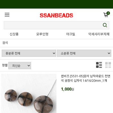
0
신상품
모루인형
아크릴
악세사리부자재
원석
정렬
싼비즈 [5531-05]원석 납작라운드 천연
석 공정석 십자석 14/16/20mm ,1개
1,000
원