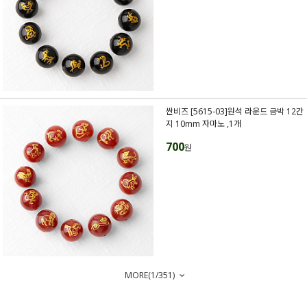
싼비즈 [5615-03]원석 라운드 금박 12간
지 10mm 자마노 ,1개
700
원
MORE(
1
/
351
)