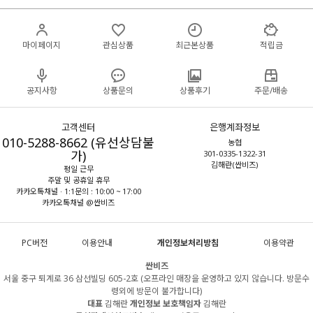
마이페이지
관심상품
최근본상품
적립금
공지사항
상품문의
상품후기
주문/배송
고객센터
은행계좌정보
010-5288-8662 (유선상담불
농협
가)
301-0335-1322-31
김해란(싼비즈)
평일 근무
주말 및 공휴일 휴무
카카오톡채널 · 1:1문의 : 10:00 ~ 17:00
카카오톡채널 @싼비즈
PC버전
이용안내
개인정보처리방침
이용약관
싼비즈
서울 중구 퇴계로 36 삼선빌딩 605-2호 (오프라인 매장을 운영하고 있지 않습니다. 방문수
령외에 방문이 불가합니다)
대표
김해란
개인정보 보호책임자
김해란