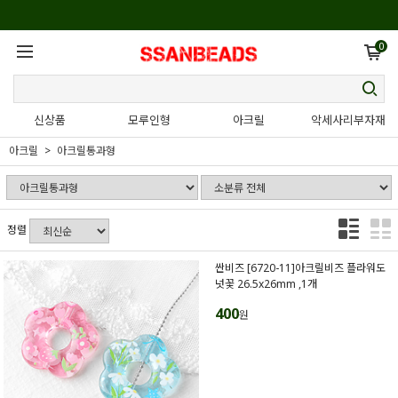
0
신상품
모루인형
아크릴
악세사리부자재
아크릴
아크릴통과형
정렬
싼비즈 [6720-11]아크릴비즈 플라워도
넛꽃 26.5x26mm ,1개
400
원