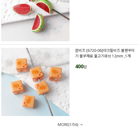
싼비즈 [6720-06]아크릴비즈 볼펜꾸미
기 볼꾸재료 물고기큐브 12mm ,1개
400
원
MORE(
1
/
56
)