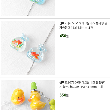
싼비즈 [6720-10]아크릴비즈 통과형 봉
지금붕어 16x18.5mm ,1개
450
원
싼비즈 [6720-09]아크릴비즈 볼펜꾸미
기 볼꾸재료 오리 19x23.3mm ,1개
550
원