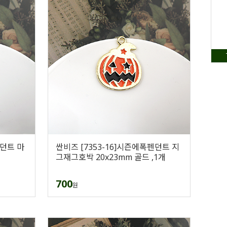
펜던트 마
싼비즈 [7353-16]시즌에폭펜던트 지
그재그호박 20x23mm 골드 ,1개
700
원