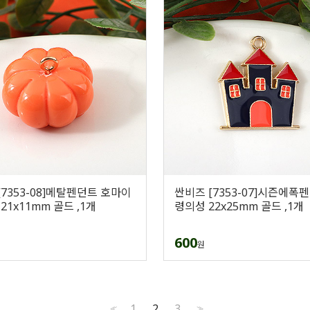
[7353-08]메탈펜던트 호마이
싼비즈 [7353-07]시즌에폭
21x11mm 골드 ,1개
령의성 22x25mm 골드 ,1개
600
원
1
2
3
<<
>>