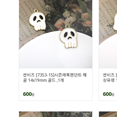
싼비즈 [7353-15]시즌에폭펜던트 해
싼비즈 
골 14x19mm 골드 ,1개
상유령 1
600
600
원
원