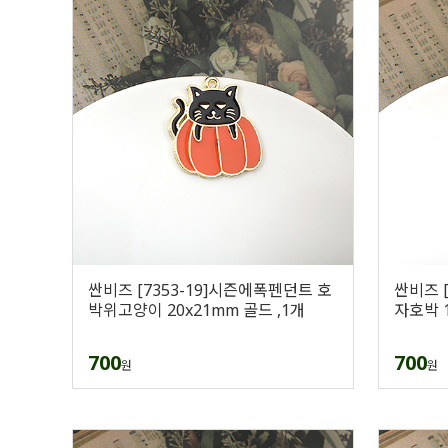
싼비즈 [7353-19]시즌에폭펜던트 호
싼비즈 
박위고양이 20x21mm 골드 ,1개
자호박 1
700
700
원
원