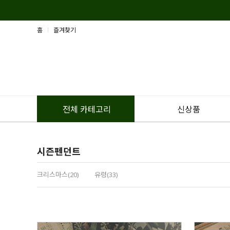
홈
즐겨찾기
신상품
전체 카테고리
시즌펜던트
크리스마스(20)
유령(33)