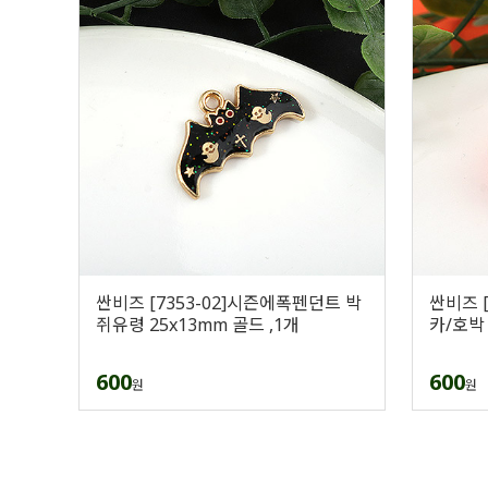
싼비즈 [7353-02]시즌에폭펜던트 박
싼비즈 
쥐유령 25x13mm 골드 ,1개
카/호박 
600
600
원
원