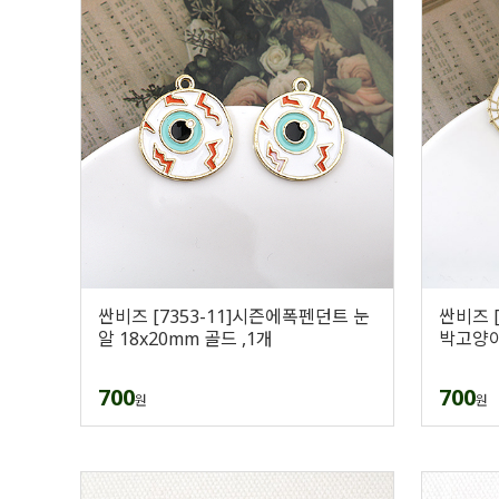
싼비즈 [7353-11]시즌에폭펜던트 눈
싼비즈 
알 18x20mm 골드 ,1개
박고양이 
700
700
원
원