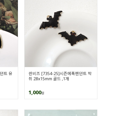
펜던트 유
싼비즈 [7354-25]시즌에폭펜던트 박
쥐 28x15mm 골드 ,1개
1,000
원