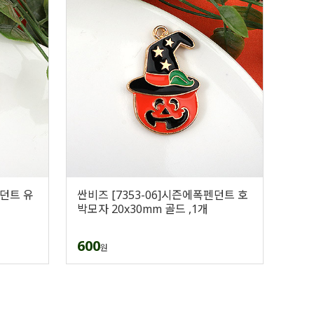
펜던트 유
싼비즈 [7353-06]시즌에폭펜던트 호
박모자 20x30mm 골드 ,1개
600
원