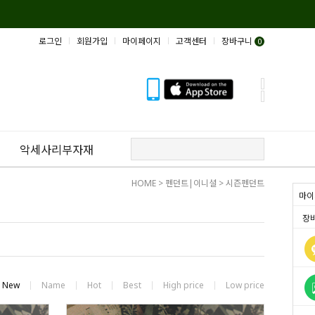
로그인
회원가입
마이페이지
고객센터
장바구니
0
악세사리부자재
HOME
>
펜던트|이니셜
>
시즌펜던트
마이
장
New
Name
Hot
Best
High price
Low price