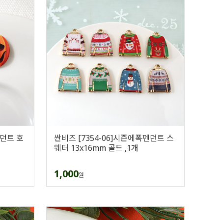
펜던트 호
싼비즈 [7354-06]시즌에폭펜던트 스
웨터 13x16mm 골드 ,1개
1,000
원