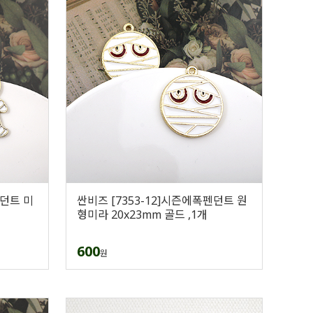
펜던트 미
싼비즈 [7353-12]시즌에폭펜던트 원
형미라 20x23mm 골드 ,1개
600
원