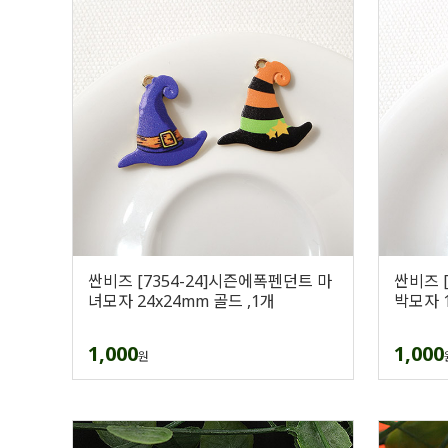
싼비즈 [7354-24]시즌에폭펜던트 마
싼비즈 
녀모자 24x24mm 골드 ,1개
박모자 1
1,000
1,000
원