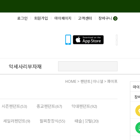
로그인
회원가입
마이페이지
고객센터
장바구니
0
악세사리부자재
HOME
>
펜던트|이니셜
>
파이프
마이
장
시즌펜던트(53)
종교펜던트(67)
막대펜던트(92)
세일러펜던트(9)
팔찌참장식(55)
태슬|깃털(20)