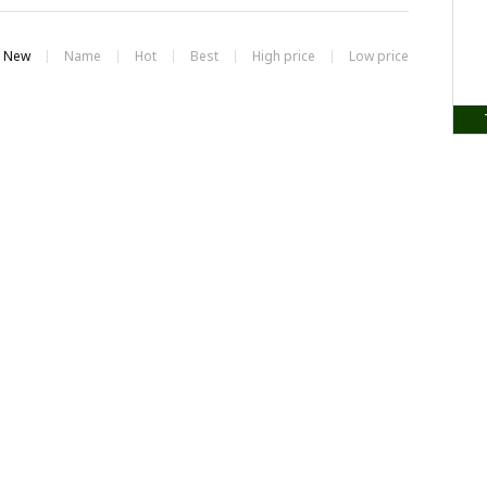
New
Name
Hot
Best
High price
Low price