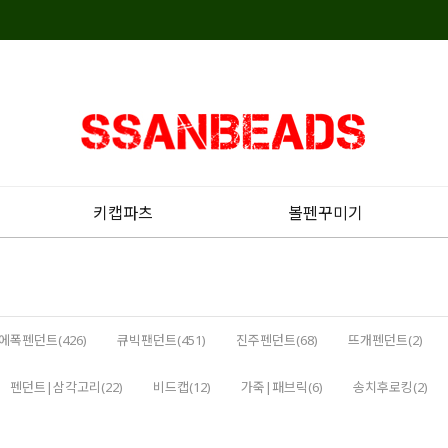
키캡파츠
볼펜꾸미기
에폭펜던트(426)
큐빅팬던트(451)
진주펜던트(68)
뜨개펜던트(2)
펜던트|삼각고리(22)
비드캡(12)
가죽|패브릭(6)
송치후로킹(2)