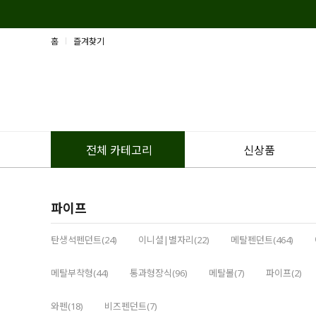
홈
즐겨찾기
신상품
전체 카테고리
파이프
탄생석펜던트(24)
이니셜|별자리(22)
메탈펜던트(464)
메탈부착형(44)
통과형장식(96)
메탈볼(7)
파이프(2)
와펜(18)
비즈펜던트(7)