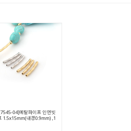
[7545-04]메탈파이프 인연빗
1.5x15mm(내경0.9mm) ,1