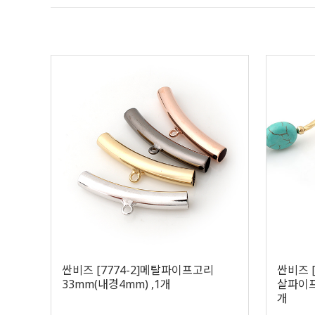
싼비즈 [7774-2]메탈파이프고리
싼비즈 
33mm(내경4mm) ,1개
살파이프 
개