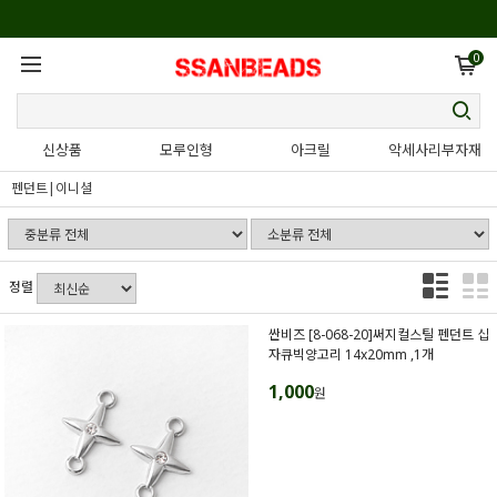
0
신상품
모루인형
아크릴
악세사리부자재
펜던트|이니셜
정렬
싼비즈 [8-068-20]써지컬스틸 펜던트 십
자큐빅양고리 14x20mm ,1개
1,000
원