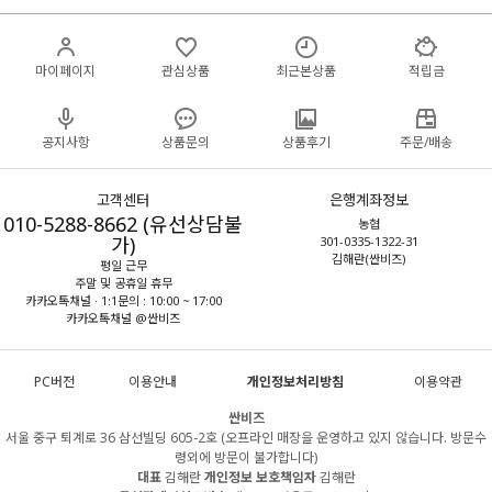
마이페이지
관심상품
최근본상품
적립금
공지사항
상품문의
상품후기
주문/배송
고객센터
은행계좌정보
010-5288-8662 (유선상담불
농협
가)
301-0335-1322-31
김해란(싼비즈)
평일 근무
주말 및 공휴일 휴무
카카오톡채널 · 1:1문의 : 10:00 ~ 17:00
카카오톡채널 @싼비즈
PC버전
이용안내
개인정보처리방침
이용약관
싼비즈
서울 중구 퇴계로 36 삼선빌딩 605-2호 (오프라인 매장을 운영하고 있지 않습니다. 방문수
령외에 방문이 불가합니다)
대표
김해란
개인정보 보호책임자
김해란