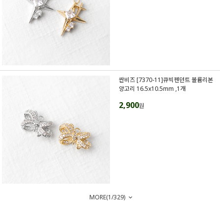
싼비즈 [7370-11]큐빅펜던트 볼륨리본
양고리 16.5x10.5mm ,1개
2,900
원
MORE(
1
/
329
)