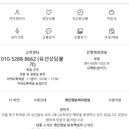
마이페이지
관심상품
최근본상품
적립금
공지사항
상품문의
상품후기
주문/배송
고객센터
은행계좌정보
010-5288-8662 (유선상담불
농협
가)
301-0335-1322-31
김해란(싼비즈)
평일 근무
주말 및 공휴일 휴무
카카오톡채널 · 1:1문의 : 10:00 ~ 17:00
카카오톡채널 @싼비즈
PC버전
이용안내
개인정보처리방침
이용약관
싼비즈
서울 중구 퇴계로 36 삼선빌딩 605-2호 (오프라인 매장을 운영하고 있지 않습니다. 방문수
령외에 방문이 불가합니다)
대표
김해란
개인정보 보호책임자
김해란