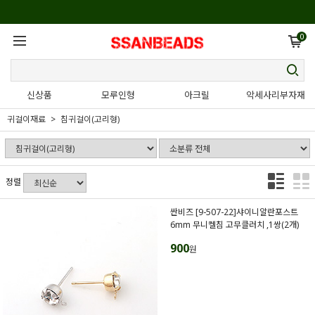
0
신상품
모루인형
아크릴
악세사리부자재
귀걸이재료
침귀걸이(고리형)
정렬
싼비즈 [9-507-22]샤이니알란포스트
6mm 무니켈침 고무클러치 ,1쌍(2개)
900
원