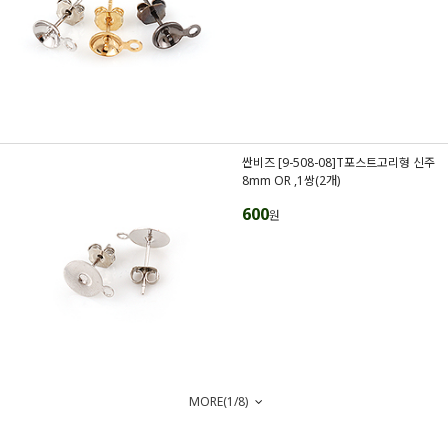
싼비즈 [9-508-08]T포스트고리형 신주
8mm OR ,1쌍(2개)
600
원
MORE(
1
/
8
)