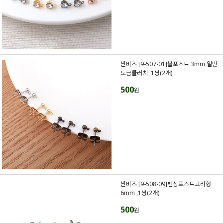
싼비즈 [9-507-01]볼포스트 3mm 일반
도금클러치 ,1쌍(2개)
500
원
싼비즈 [9-508-09]펜싱포스트고리형
6mm ,1쌍(2개)
500
원