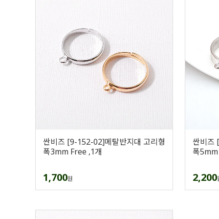
싼비즈 [9-152-02]메탈반지대 고리형
싼비즈 
폭3mm Free ,1개
폭5mm 
1,700
2,200
원