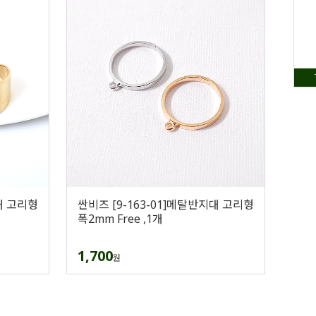
대 고리형
싼비즈 [9-163-01]메탈반지대 고리형
폭2mm Free ,1개
1,700
원