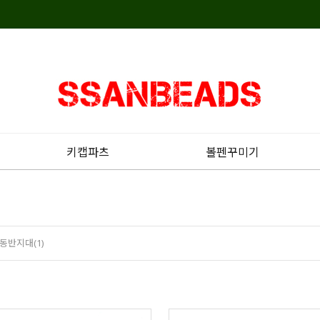
키캡파츠
볼펜꾸미기
동반지대(1)