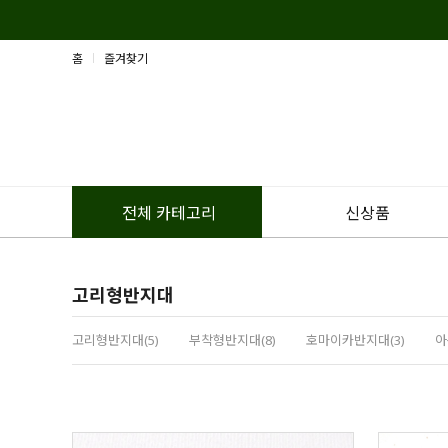
홈
즐겨찾기
신상품
전체 카테고리
고리형반지대
고리형반지대(5)
부착형반지대(8)
호마이카반지대(3)
아