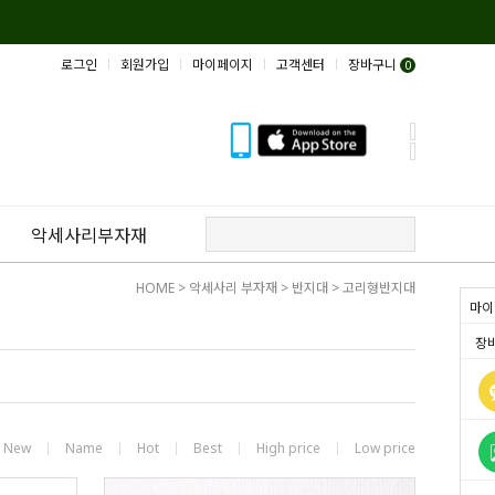
로그인
회원가입
마이페이지
고객센터
장바구니
0
악세사리부자재
HOME
>
악세사리 부자재
>
반지대
>
고리형반지대
마이
장
New
Name
Hot
Best
High price
Low price