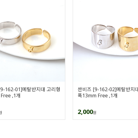
[9-162-01]메탈반지대 고리형
싼비즈 [9-162-02]메탈반지
Free ,1개
폭13mm Free ,1개
2,000
원
원