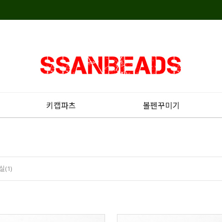
키캡파츠
볼펜꾸미기
(1)