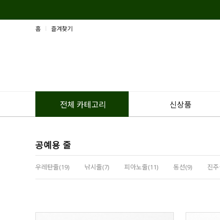
홈
즐겨찾기
신상품
전체 카테고리
공예용 줄
우레탄줄(19)
낚시줄(7)
피아노줄(11)
동선(9)
진주실