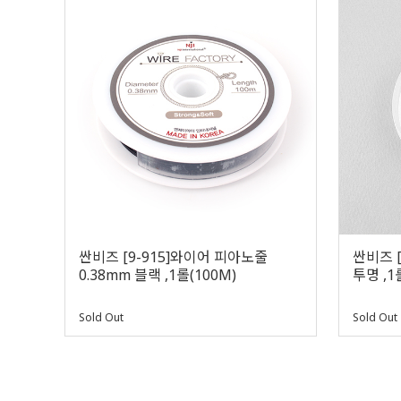
싼비즈 [9-915]와이어 피아노줄
싼비즈 [
0.38mm 블랙 ,1롤(100M)
투명 ,1
Sold Out
Sold Out