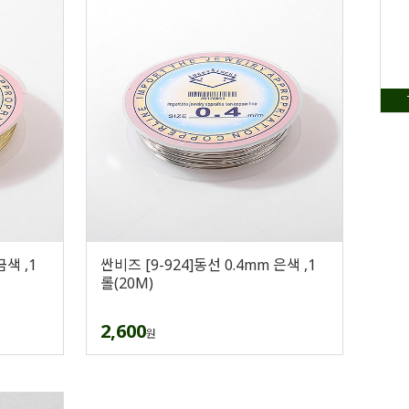
금색 ,1
싼비즈 [9-924]동선 0.4mm 은색 ,1
롤(20M)
2,600
원