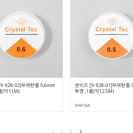
9-928-02]우레탄줄 0.6mm
싼비즈 [9-928-01]우레탄줄 
롤(약11M)
투명 ,1롤(약12.5M)
Sold Out
1
2
3
<<