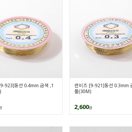
9-923]동선 0.4mm 금색 ,1
싼비즈 [9-921]동선 0.3mm 
)
롤(30M)
2,600
원
원