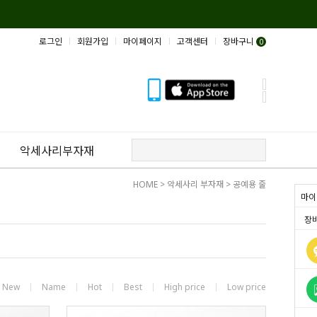
로그인
회원가입
마이페이지
고객센터
장바구니
0
악세사리부자재
HOME
>
악세사리 부자재
>
공예용 줄
마이
장
New
Name
Hot
Best
High price
Low price