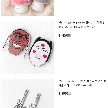
싼비즈 [6609-18]아크릴펜던트 한국 전
통 키링만들기재료 하회탈 ,1개
1,450
원
싼비즈 [8-054-26]써지컬스틸 펜던트 전
자일렉기타 12x31mm ,1개
1,800
원