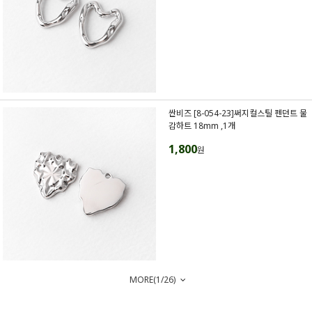
싼비즈 [8-054-23]써지컬스틸 펜던트 물
감하트 18mm ,1개
1,800
원
MORE(
1
/
26
)