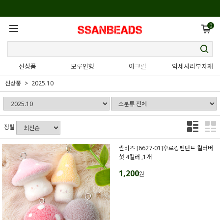
0
신상품
모루인형
아크릴
악세사리부자재
신상품
2025.10
정렬
싼비즈 [6627-01]후로킹펜던트 컬러버
섯 4컬러 ,1개
1,200
원