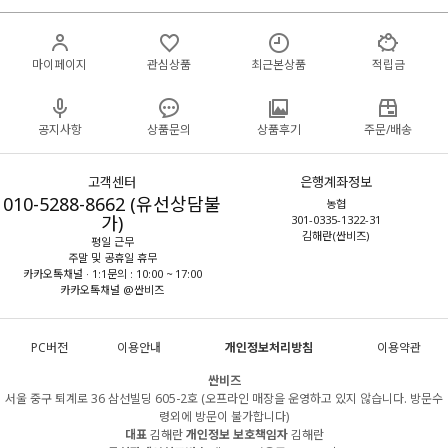
마이페이지
관심상품
최근본상품
적립금
공지사항
상품문의
상품후기
주문/배송
고객센터
은행계좌정보
010-5288-8662 (유선상담불
농협
가)
301-0335-1322-31
김해란(싼비즈)
평일 근무
주말 및 공휴일 휴무
카카오톡채널 · 1:1문의 : 10:00 ~ 17:00
카카오톡채널 @싼비즈
PC버전
이용안내
개인정보처리방침
이용약관
싼비즈
서울 중구 퇴계로 36 삼선빌딩 605-2호 (오프라인 매장을 운영하고 있지 않습니다. 방문수
령외에 방문이 불가합니다)
대표
김해란
개인정보 보호책임자
김해란