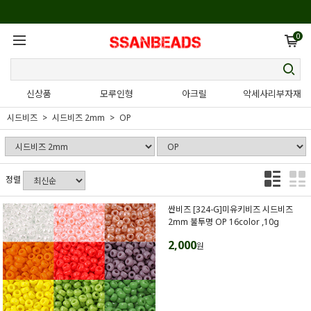
0
신상품
모루인형
아크릴
악세사리부자재
시드비즈
시드비즈 2mm
OP
정렬
싼비즈 [324-G]미유키비즈 시드비즈
2mm 불투명 OP 16color ,10g
2,000
원