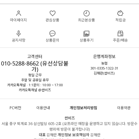
마이페이지
관심상품
최근본상품
적립금
공지사항
상품문의
상품후기
주문/배송
고객센터
은행계좌정보
010-5288-8662 (유선상담불
농협
가)
301-0335-1322-31
김해란(싼비즈)
평일 근무
주말 및 공휴일 휴무
카카오톡채널 · 1:1문의 : 10:00 ~ 17:00
카카오톡채널 @싼비즈
PC버전
이용안내
개인정보처리방침
이용약관
싼비즈
서울 중구 퇴계로 36 삼선빌딩 605-2호 (오프라인 매장을 운영하고 있지 않습니다. 방문수
령외에 방문이 불가합니다)
대표
김해란
개인정보 보호책임자
김해란