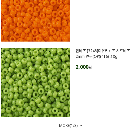
싼비즈 [3248]미유키비즈 시드비즈
2mm 연두(OP)(416) ,10g
2,000
원
MORE(
1
/
3
)