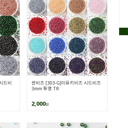
 시드비
싼비즈 [303-G]미유키비즈 시드비즈
3mm 투명 TR
2,000
원