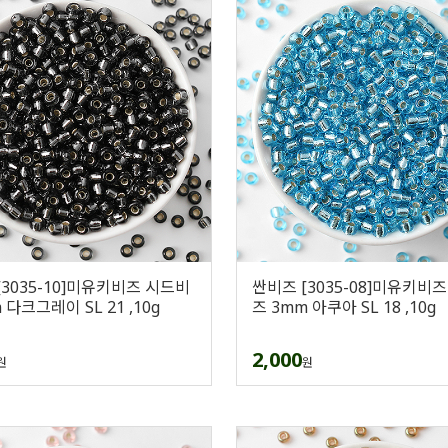
[3035-10]미유키비즈 시드비
싼비즈 [3035-08]미유키비
 다크그레이 SL 21 ,10g
즈 3mm 아쿠아 SL 18 ,10g
2,000
원
원