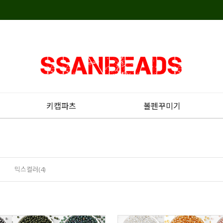
키캡파츠
볼펜꾸미기
믹스컬러(4)