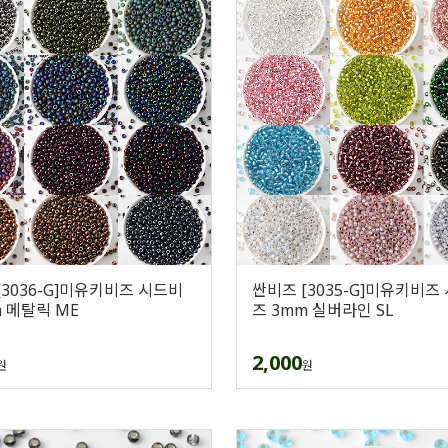
[3036-G]미유키비즈 시드비
싼비즈 [3035-G]미유키비즈
m 메탈릭 ME
즈 3mm 실버라인 SL
2,000
원
원