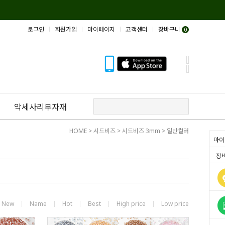
로그인
회원가입
마이페이지
고객센터
장바구니
0
악세사리부자재
HOME
>
시드비즈
>
시드비즈 3mm
>
일반컬러
마이
장
New
Name
Hot
Best
High price
Low price