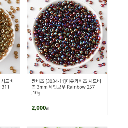
즈 시드비
싼비즈 [3034-11]미유키비즈 시드비
 311
즈 3mm 레인보우 Rainbow 257
,10g
2,000
원