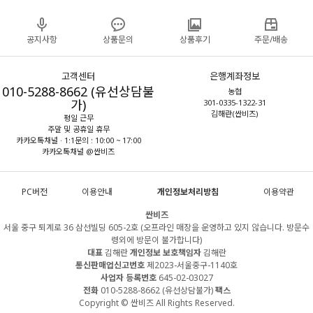
공지사항
상품문의
상품후기
주문/배송
고객센터
은행계좌정보
010-5288-8662 (유선상담불
농협
가)
301-0335-1322-31
김해란(싼비즈)
평일 근무
주말 및 공휴일 휴무
카카오톡채널 · 1:1문의 : 10:00 ~ 17:00
카카오톡채널 @싼비즈
PC버전
이용안내
개인정보처리방침
이용약관
싼비즈
서울 중구 퇴계로 36 삼선빌딩 605-2호 (오프라인 매장을 운영하고 있지 않습니다. 방문수
령외에 방문이 불가합니다)
대표
김해란
개인정보 보호책임자
김해란
통신판매업신고번호
제2023-서울중구-1140호
사업자 등록번호
645-02-03027
전화
010-5288-8662 (유선상담불가)
팩스
Copyright © 싼비즈 All Rights Reserved.