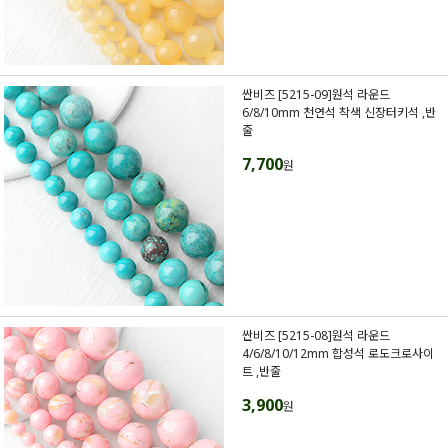
싼비즈 [5215-09]원석 라운드
6/8/10mm 천연석 착색 신장터키석 ,반
줄
7,700
원
싼비즈 [5215-08]원석 라운드
4/6/8/10/12mm 합성석 로도크로사이
트 ,반줄
3,900
원