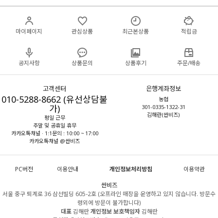
마이페이지
관심상품
최근본상품
적립금
공지사항
상품문의
상품후기
주문/배송
고객센터
은행계좌정보
010-5288-8662 (유선상담불
농협
가)
301-0335-1322-31
김해란(싼비즈)
평일 근무
주말 및 공휴일 휴무
카카오톡채널 · 1:1문의 : 10:00 ~ 17:00
카카오톡채널 @싼비즈
PC버전
이용안내
개인정보처리방침
이용약관
싼비즈
서울 중구 퇴계로 36 삼선빌딩 605-2호 (오프라인 매장을 운영하고 있지 않습니다. 방문수
령외에 방문이 불가합니다)
대표
김해란
개인정보 보호책임자
김해란