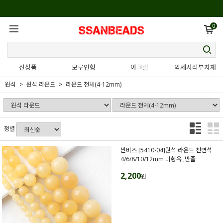
0
신상품
모루인형
아크릴
악세사리부자재
원석
원석 라운드
라운드 전체(4-12mm)
정렬
싼비즈 [5410-04]원석 라운드 천연석
4/6/8/10/12mm 미황옥 ,반줄
2,200
원