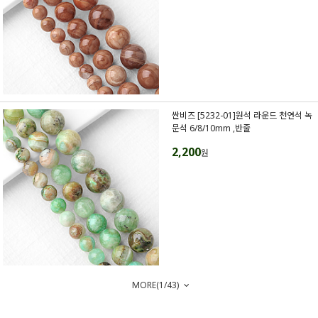
싼비즈 [5232-01]원석 라운드 천연석 녹
문석 6/8/10mm ,반줄
2,200
원
MORE(
1
/
43
)