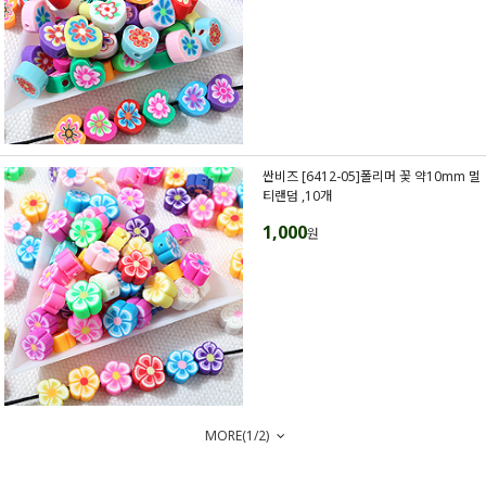
싼비즈 [6412-05]폴리머 꽃 약10mm 멀
티랜덤 ,10개
1,000
원
MORE(
1
/
2
)