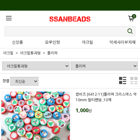
0
신상품
모루인형
아크릴
악세사리부자재
아크릴
아크릴통과형
폴리머
정렬
싼비즈 [6412-11]폴리머 크리스마스 약
10mm 멀티랜덤 ,10개
1,000
원