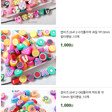
싼비즈 [6412-07]폴리머 과일 약10mm
멀티랜덤 ,10개
1,000
원
싼비즈 [6412-06]폴리머 하트꽃 약
10mm 멀티랜덤 ,10개
1,000
원