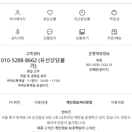
마이페이지
관심상품
최근본상품
적립금
공지사항
상품문의
상품후기
주문/배송
고객센터
은행계좌정보
010-5288-8662 (유선상담불
농협
가)
301-0335-1322-31
김해란(싼비즈)
평일 근무
주말 및 공휴일 휴무
카카오톡채널 · 1:1문의 : 10:00 ~ 17:00
카카오톡채널 @싼비즈
PC버전
이용안내
개인정보처리방침
이용약관
싼비즈
서울 중구 퇴계로 36 삼선빌딩 605-2호 (오프라인 매장을 운영하고 있지 않습니다. 방문수
령외에 방문이 불가합니다)
대표
김해란
개인정보 보호책임자
김해란