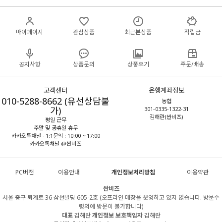
마이페이지
관심상품
최근본상품
적립금
공지사항
상품문의
상품후기
주문/배송
고객센터
은행계좌정보
010-5288-8662 (유선상담불
농협
가)
301-0335-1322-31
김해란(싼비즈)
평일 근무
주말 및 공휴일 휴무
카카오톡채널 · 1:1문의 : 10:00 ~ 17:00
카카오톡채널 @싼비즈
PC버전
이용안내
개인정보처리방침
이용약관
싼비즈
서울 중구 퇴계로 36 삼선빌딩 605-2호 (오프라인 매장을 운영하고 있지 않습니다. 방문수
령외에 방문이 불가합니다)
대표
김해란
개인정보 보호책임자
김해란