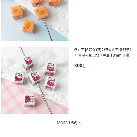
싼비즈 [6720-05]아크릴비즈 볼펜꾸미
기 볼꾸재료 고양이큐브 10mm ,1개
300
원
MORE(
1
/
56
)