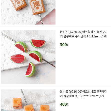
싼비즈 [6720-07]아크릴비즈 볼펜꾸미
기 볼꾸재료 수박반쪽 10x18mm ,1개
300
원
싼비즈 [6720-06]아크릴비즈 볼펜꾸미
기 볼꾸재료 물고기큐브 12mm ,1개
400
원