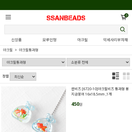
0
신상품
모루인형
아크릴
악세사리부자재
아크릴
아크릴통과형
정렬
싼비즈 [6720-10]아크릴비즈 통과형 봉
지금붕어 16x18.5mm ,1개
450
원