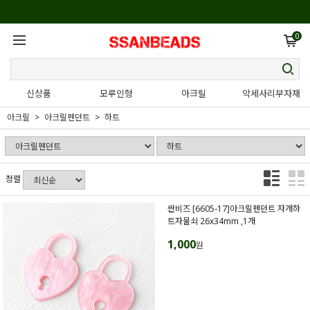
0
신상품
모루인형
아크릴
악세사리부자재
아크릴
아크릴펜던트
하트
정렬
싼비즈 [6605-17]아크릴펜던트 자개하
트자물쇠 26x34mm ,1개
1,000
원