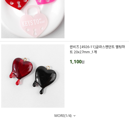
싼비즈 [4926-11]글라스펜던트 멜팅하
트 20x27mm ,1개
1,100
원
MORE(
1
/
4
)