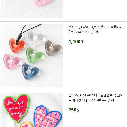
싼비즈 [4926-13]레진펜던트 볼륨공간
하트 24x21mm ,1개
1,100
원
싼비즈 [6785-02]아크릴펜던트 양면하
트레터링케이크 44x48mm ,1개
750
원