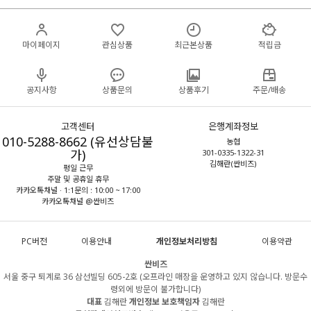
마이페이지
관심상품
최근본상품
적립금
공지사항
상품문의
상품후기
주문/배송
고객센터
은행계좌정보
010-5288-8662 (유선상담불
농협
가)
301-0335-1322-31
김해란(싼비즈)
평일 근무
주말 및 공휴일 휴무
카카오톡채널 · 1:1문의 : 10:00 ~ 17:00
카카오톡채널 @싼비즈
PC버전
이용안내
개인정보처리방침
이용약관
싼비즈
서울 중구 퇴계로 36 삼선빌딩 605-2호 (오프라인 매장을 운영하고 있지 않습니다. 방문수
령외에 방문이 불가합니다)
대표
김해란
개인정보 보호책임자
김해란