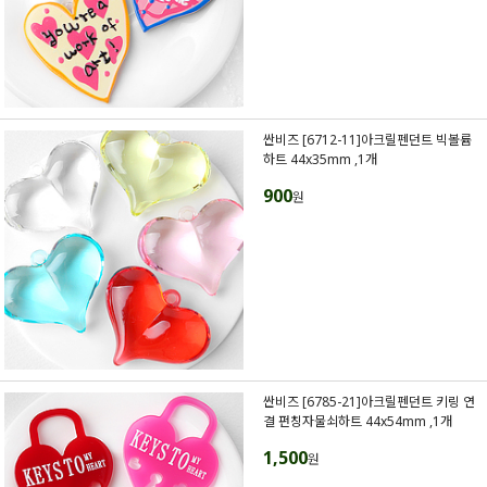
싼비즈 [6712-11]아크릴펜던트 빅볼륨
하트 44x35mm ,1개
900
원
싼비즈 [6785-21]아크릴펜던트 키링 연
결 펀칭자물쇠하트 44x54mm ,1개
1,500
원