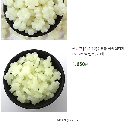
싼비즈 [645-12]야광볼 야광십자가
8x12mm 옐로 ,20개
1,650
원
MORE(
1
/
7
)