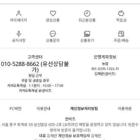
마이페이지
관심상품
최근본상품
적립금
공지사항
상품문의
상품후기
주문/배송
고객센터
은행계좌정보
010-5288-8662 (유선상담불
농협
가)
301-0335-1322-31
김해란(싼비즈)
평일 근무
주말 및 공휴일 휴무
카카오톡채널 · 1:1문의 : 10:00 ~ 17:00
카카오톡채널 @싼비즈
PC버전
이용안내
개인정보처리방침
이용약관
싼비즈
서울 중구 퇴계로 36 삼선빌딩 605-2호 (오프라인 매장을 운영하고 있지 않습니다. 방문수
령외에 방문이 불가합니다)
대표
김해란
개인정보 보호책임자
김해란