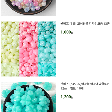
싼비즈 [645-G]야광볼 디자인모음 13종
1,000
원
싼비즈 [645-07]야광볼 야광네잎클로버
12mm 민트 ,10개
1,200
원