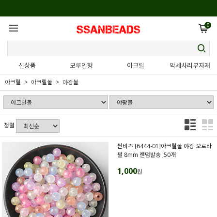
0
신상품
모루인형
아크릴
악세사리부자재
아크릴
아크릴볼
야광볼
정렬
싼비즈 [6444-01]아크릴볼 야광 오로라
펄 8mm 랜덤발송 ,50개
1,000
원