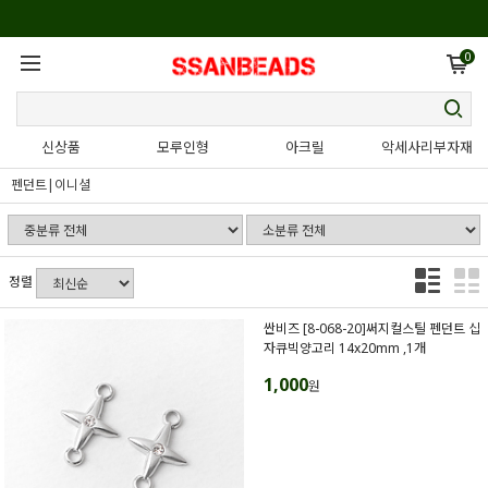
0
신상품
모루인형
아크릴
악세사리부자재
펜던트|이니셜
정렬
싼비즈 [8-068-20]써지컬스틸 펜던트 십
자큐빅양고리 14x20mm ,1개
1,000
원