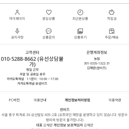
마이페이지
관심상품
최근본상품
적립금
공지사항
상품문의
상품후기
주문/배송
고객센터
은행계좌정보
010-5288-8662 (유선상담불
농협
가)
301-0335-1322-31
김해란(싼비즈)
평일 근무
주말 및 공휴일 휴무
카카오톡채널 · 1:1문의 : 10:00 ~ 17:00
카카오톡채널 @싼비즈
PC버전
이용안내
개인정보처리방침
이용약관
싼비즈
서울 중구 퇴계로 36 삼선빌딩 605-2호 (오프라인 매장을 운영하고 있지 않습니다. 방문수
령외에 방문이 불가합니다)
대표
김해란
개인정보 보호책임자
김해란