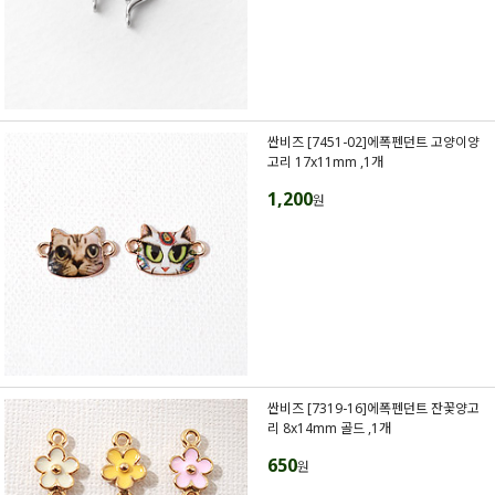
싼비즈 [7451-02]에폭펜던트 고양이양
고리 17x11mm ,1개
1,200
원
싼비즈 [7319-16]에폭펜던트 잔꽃양고
리 8x14mm 골드 ,1개
650
원