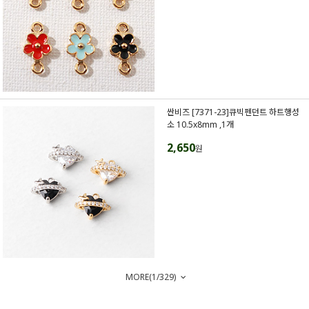
싼비즈 [7371-23]큐빅펜던트 하트행성
소 10.5x8mm ,1개
2,650
원
MORE(
1
/
329
)