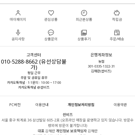
마이페이지
관심상품
최근본상품
적립금
공지사항
상품문의
상품후기
주문/배송
고객센터
은행계좌정보
010-5288-8662 (유선상담불
농협
가)
301-0335-1322-31
김해란(싼비즈)
평일 근무
주말 및 공휴일 휴무
카카오톡채널 · 1:1문의 : 10:00 ~ 17:00
카카오톡채널 @싼비즈
PC버전
이용안내
개인정보처리방침
이용약관
싼비즈
서울 중구 퇴계로 36 삼선빌딩 605-2호 (오프라인 매장을 운영하고 있지 않습니다. 방문수
령외에 방문이 불가합니다)
대표
김해란
개인정보 보호책임자
김해란