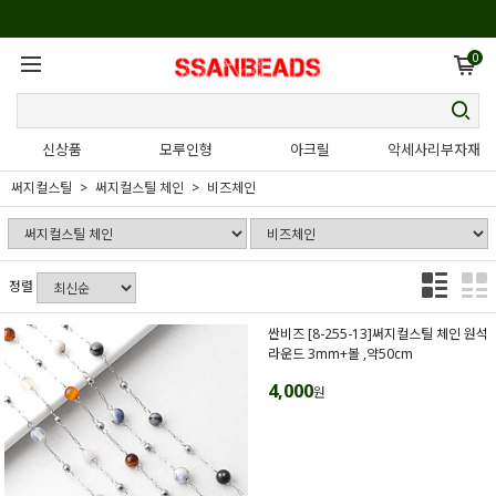
0
신상품
모루인형
아크릴
악세사리부자재
써지컬스틸
써지컬스틸 체인
비즈체인
정렬
싼비즈 [8-255-13]써지컬스틸 체인 원석
라운드 3mm+볼 ,약50cm
4,000
원