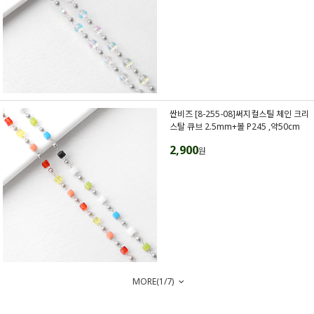
싼비즈 [8-255-08]써지컬스틸 체인 크리
스탈 큐브 2.5mm+볼 P245 ,약50cm
2,900
원
MORE(
1
/
7
)