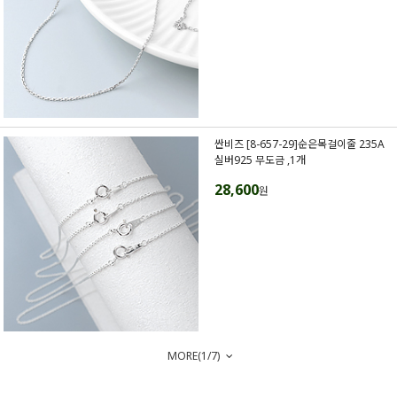
싼비즈 [8-657-29]순은목걸이줄 235A
실버925 무도금 ,1개
28,600
원
MORE(
1
/
7
)