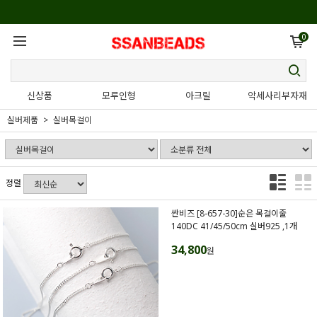
0
신상품
모루인형
아크릴
악세사리부자재
실버제품
실버목걸이
정렬
싼비즈 [8-657-30]순은 목걸이줄
140DC 41/45/50cm 실버925 ,1개
34,800
원