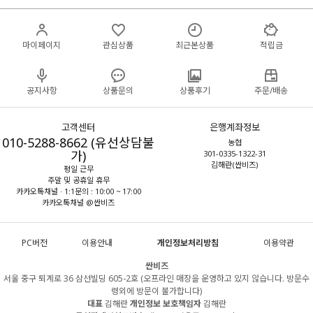
마이페이지
관심상품
최근본상품
적립금
공지사항
상품문의
상품후기
주문/배송
고객센터
은행계좌정보
010-5288-8662 (유선상담불
농협
가)
301-0335-1322-31
김해란(싼비즈)
평일 근무
주말 및 공휴일 휴무
카카오톡채널 · 1:1문의 : 10:00 ~ 17:00
카카오톡채널 @싼비즈
PC버전
이용안내
개인정보처리방침
이용약관
싼비즈
서울 중구 퇴계로 36 삼선빌딩 605-2호 (오프라인 매장을 운영하고 있지 않습니다. 방문수
령외에 방문이 불가합니다)
대표
김해란
개인정보 보호책임자
김해란