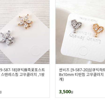
[9-587-18]큐빅뾰족꽃포스트
싼비즈 [9-587-20]삼큐빅
m 스텐레스침 고무클러치 ,1쌍
8x10mm 티탄침 고무클러치 ,
개)
3,500
원
원