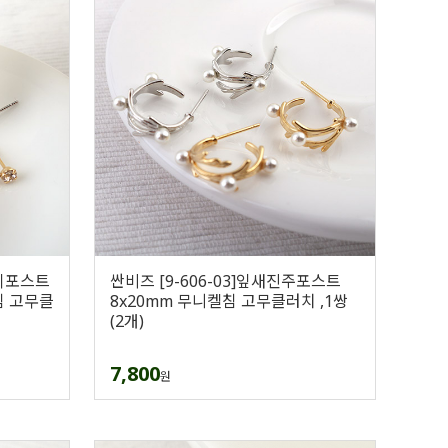
웨이포스트
싼비즈 [9-606-03]잎새진주포스트
침 고무클
8x20mm 무니켈침 고무클러치 ,1쌍
(2개)
7,800
원