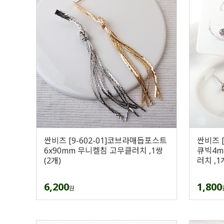
싼비즈 [9-602-01]코브라매듭포스트
싼비즈 
6x90mm 무니켈침 고무클러치 ,1쌍
큐빅4m
(2개)
러치 ,1
6,200
1,800
원