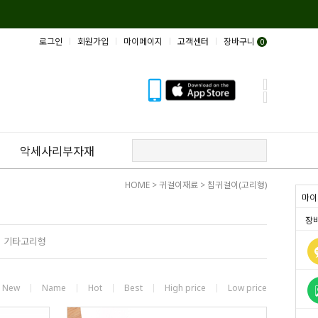
로그인
회원가입
마이페이지
고객센터
장바구니
0
악세사리부자재
HOME
>
귀걸이재료
>
침귀걸이(고리형)
마이
장
기타고리형
New
Name
Hot
Best
High price
Low price