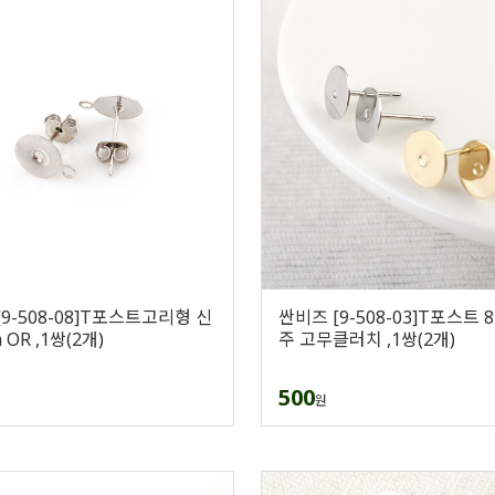
9-508-08]T포스트고리형 신
싼비즈 [9-508-03]T포스트 
 OR ,1쌍(2개)
주 고무클러치 ,1쌍(2개)
500
원