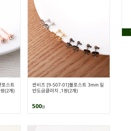
알란포스트
싼비즈 [9-507-01]볼포스트 3mm 일
쌍(2개)
반도금클러치 ,1쌍(2개)
500
원