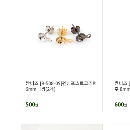
싼비즈 [9-508-09]펜싱포스트고리형
싼비즈 [
6mm ,1쌍(2개)
주 8mm
500
600
원
원