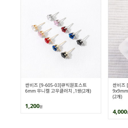
싼비즈 [9-605-03]큐빅원포스트
싼비즈 
6mm 무니켈 고무클러치 ,1쌍(2개)
9x9m
(2개)
1,200
원
4,000