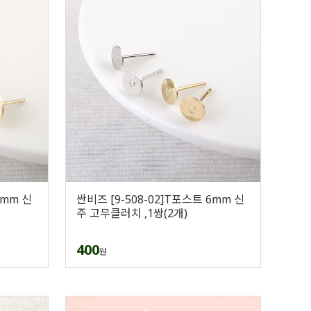
8mm 신
싼비즈 [9-508-02]T포스트 6mm 신
주 고무클러치 ,1쌍(2개)
400
원