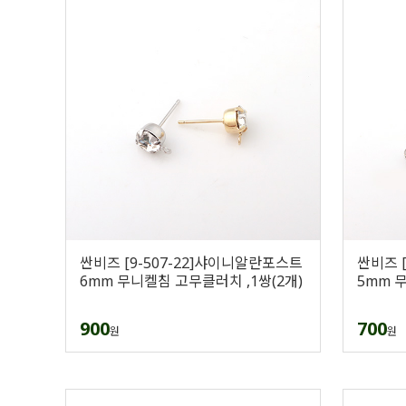
싼비즈 [9-507-22]샤이니알란포스트
싼비즈 
6mm 무니켈침 고무클러치 ,1쌍(2개)
5mm 
900
700
원
원