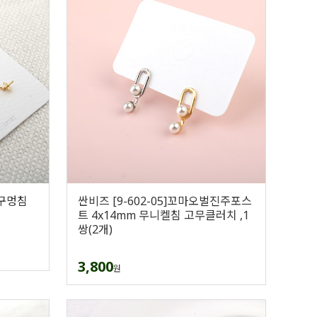
반구멍침
싼비즈 [9-602-05]꼬마오벌진주포스
트 4x14mm 무니켈침 고무클러치 ,1
쌍(2개)
3,800
원