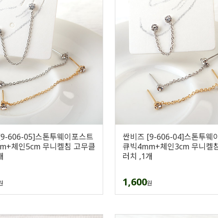
[9-606-05]스톤투웨이포스트
싼비즈 [9-606-04]스톤투
m+체인5cm 무니켈침 고무클
큐빅4mm+체인3cm 무니켈
개
러치 ,1개
1,600
원
원