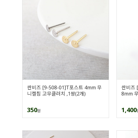
싼비즈 [9-508-01]T포스트 4mm 무
싼비즈 
니켈침 고무클러치 ,1쌍(2개)
8mm 
350
1,400
원