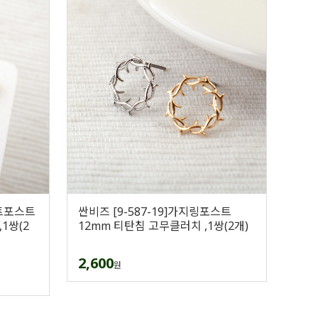
하트포스트
싼비즈 [9-587-19]가지링포스트
1쌍(2
12mm 티탄침 고무클러치 ,1쌍(2개)
2,600
원