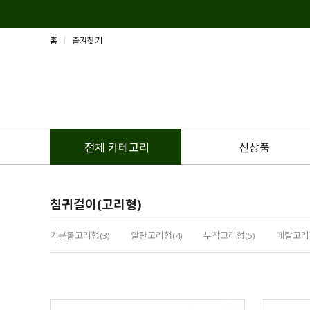
홈
즐겨찾기
신상품
전체 카테고리
침귀걸이(고리형)
기본볼고리형(3)
알란고리형(4)
부착고리형(5)
메탈고리형