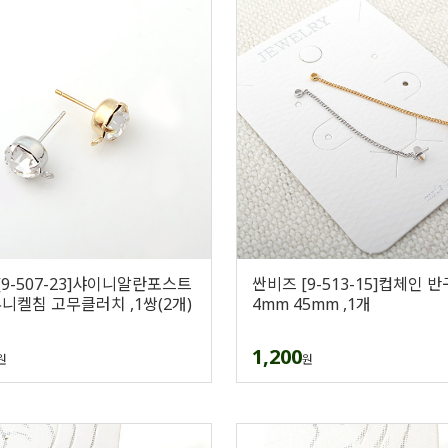
[9-507-23]샤이니알란포스트
싼비즈 [9-513-15]컵체인 
무니켈침 고무클러치 ,1쌍(2개)
4mm 45mm ,1개
1,200
원
원