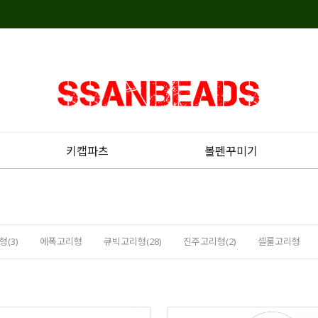
키캡파츠
볼펜꾸미기
(3)
에폭고리형
큐빅고리형(28)
진주고리형(2)
셀룰고리형