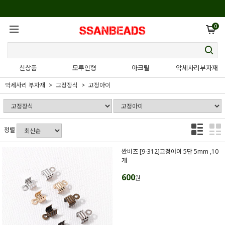
0
신상품
모루인형
아크릴
악세사리부자재
악세사리 부자재
고정장식
고정아이
정렬
싼비즈 [9-312]고정아이 5단 5mm ,10
개
600
원