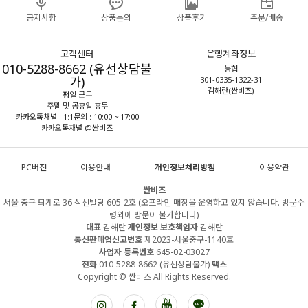
공지사항
상품문의
상품후기
주문/배송
고객센터
은행계좌정보
010-5288-8662 (유선상담불
농협
가)
301-0335-1322-31
김해란(싼비즈)
평일 근무
주말 및 공휴일 휴무
카카오톡채널 · 1:1문의 : 10:00 ~ 17:00
카카오톡채널 @싼비즈
PC버전
이용안내
개인정보처리방침
이용약관
싼비즈
서울 중구 퇴계로 36 삼선빌딩 605-2호 (오프라인 매장을 운영하고 있지 않습니다. 방문수
령외에 방문이 불가합니다)
대표
김해란
개인정보 보호책임자
김해란
통신판매업신고번호
제2023-서울중구-1140호
사업자 등록번호
645-02-03027
전화
010-5288-8662 (유선상담불가)
팩스
Copyright © 싼비즈 All Rights Reserved.