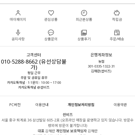
마이페이지
관심상품
최근본상품
적립금
공지사항
상품문의
상품후기
주문/배송
고객센터
은행계좌정보
010-5288-8662 (유선상담불
농협
가)
301-0335-1322-31
김해란(싼비즈)
평일 근무
주말 및 공휴일 휴무
카카오톡채널 · 1:1문의 : 10:00 ~ 17:00
카카오톡채널 @싼비즈
PC버전
이용안내
개인정보처리방침
이용약관
싼비즈
서울 중구 퇴계로 36 삼선빌딩 605-2호 (오프라인 매장을 운영하고 있지 않습니다. 방문수
령외에 방문이 불가합니다)
대표
김해란
개인정보 보호책임자
김해란