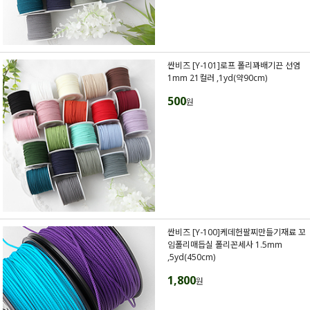
싼비즈 [Y-101]로프 폴리꽈배기끈 선염
1mm 21컬러 ,1yd(약90cm)
500
원
싼비즈 [Y-100]케데헌팔찌만들기재료 꼬
임폴리매듭실 폴리꼰세사 1.5mm
,5yd(450cm)
1,800
원