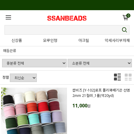
0
신상품
모루인형
아크릴
악세사리부자재
매듭끈류
정렬
싼비즈 [Y-102]로프 폴리꽈배기끈 선염
2mm 21컬러 ,1롤(약20yd)
11,000
원