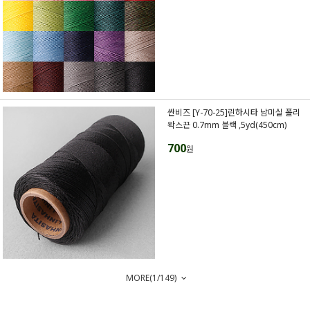
싼비즈 [Y-70-25]린하시타 남미실 폴리
왁스끈 0.7mm 블랙 ,5yd(450cm)
700
원
MORE(
1
/
149
)