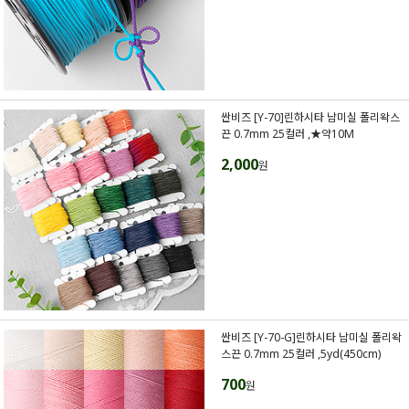
싼비즈 [Y-70]린하시타 남미실 폴리왁스
끈 0.7mm 25컬러 ,★약10M
2,000
원
싼비즈 [Y-70-G]린하시타 남미실 폴리왁
스끈 0.7mm 25컬러 ,5yd(450cm)
700
원