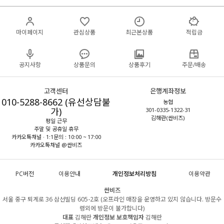
마이페이지
관심상품
최근본상품
적립금
공지사항
상품문의
상품후기
주문/배송
고객센터
은행계좌정보
010-5288-8662 (유선상담불
농협
가)
301-0335-1322-31
김해란(싼비즈)
평일 근무
주말 및 공휴일 휴무
카카오톡채널 · 1:1문의 : 10:00 ~ 17:00
카카오톡채널 @싼비즈
PC버전
이용안내
개인정보처리방침
이용약관
싼비즈
서울 중구 퇴계로 36 삼선빌딩 605-2호 (오프라인 매장을 운영하고 있지 않습니다. 방문수
령외에 방문이 불가합니다)
대표
김해란
개인정보 보호책임자
김해란