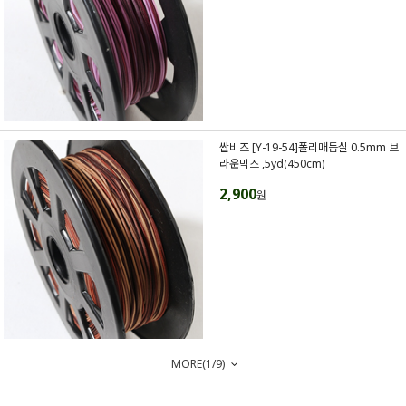
싼비즈 [Y-19-54]폴리매듭실 0.5mm 브
라운믹스 ,5yd(450cm)
2,900
원
MORE(
1
/
9
)