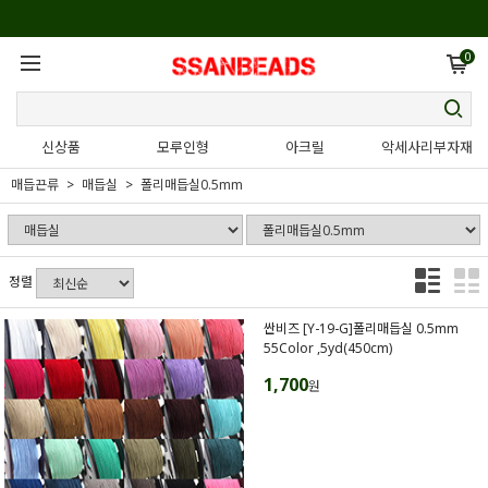
0
신상품
모루인형
아크릴
악세사리부자재
매듭끈류
매듭실
폴리매듭실0.5mm
정렬
싼비즈 [Y-19-G]폴리매듭실 0.5mm
55Color ,5yd(450cm)
1,700
원