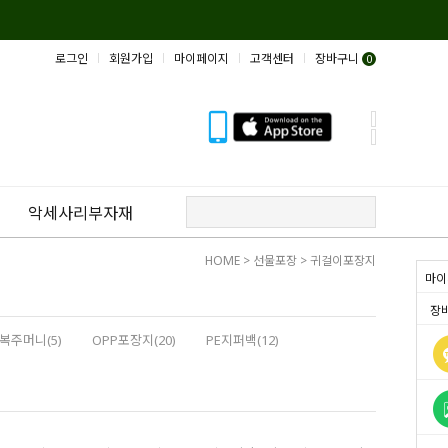
로그인
회원가입
마이페이지
고객센터
장바구니
0
악세사리부자재
HOME
>
선물포장
>
귀걸이포장지
마이
장
복주머니(5)
OPP포장지(20)
PE지퍼백(12)