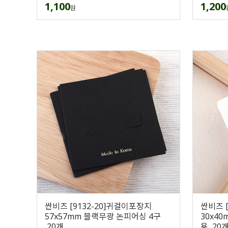
1,100
1,200
원
싼비즈 [9132-20]귀걸이포장지
싼비즈 
57x57mm 블랙무광 논피어싱 4구
30x40
,20개
용 ,20