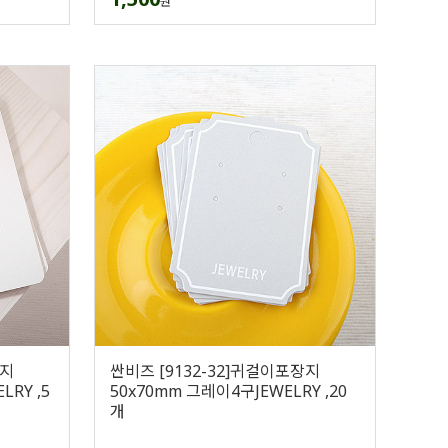
원
장지
싼비즈 [9132-32]귀걸이포장지
LRY ,5
50x70mm 그레이4구JEWELRY ,20
개