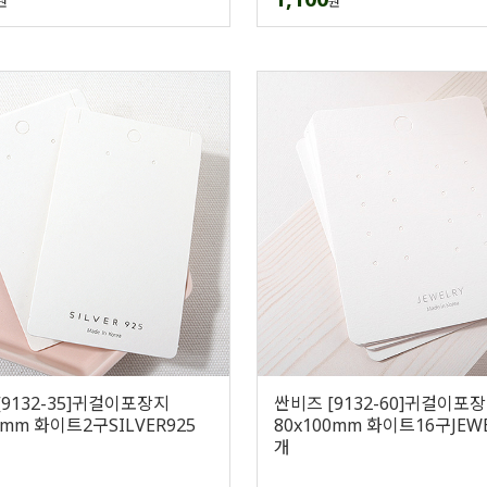
원
원
[9132-35]귀걸이포장지
싼비즈 [9132-60]귀걸이포
5mm 화이트2구SILVER925
80x100mm 화이트16구JEWE
개