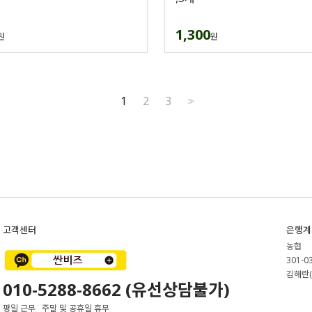
1,300
원
원
1
2
3
>>
고객센터
은행계
농협
301-0
김해란(
010-5288-8662 (유선상담불가)
평일 근무 주말 및 공휴일 휴무