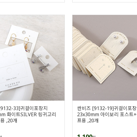
[9132-33]귀걸이포장지
싼비즈 [9132-19]귀걸이포
5mm 화이트SILVER 링귀고리
23x30mm 아이보리 포스트
용 ,20개
프용 ,20개
1,100