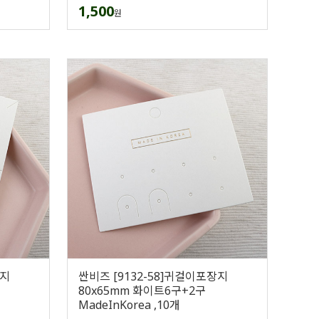
1,500
원
장지
싼비즈 [9132-58]귀걸이포장지
80x65mm 화이트6구+2구
MadeInKorea ,10개