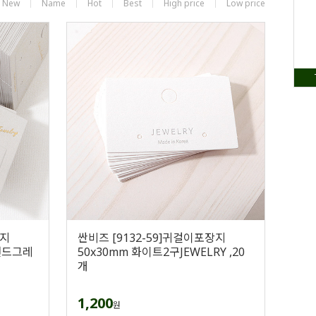
New
Name
Hot
Best
High price
Low price
장지
싼비즈 [9132-59]귀걸이포장지
 샌드그레
50x30mm 화이트2구JEWELRY ,20
개
1,200
원