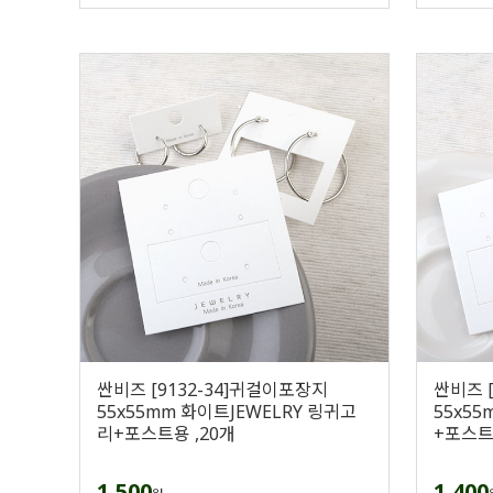
싼비즈 [9132-34]귀걸이포장지
싼비즈 
55x55mm 화이트JEWELRY 링귀고
55x5
리+포스트용 ,20개
+포스트
1,500
1,400