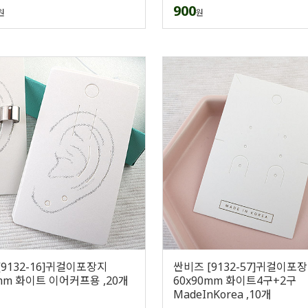
900
원
원
[9132-16]귀걸이포장지
싼비즈 [9132-57]귀걸이포
0mm 화이트 이어커프용 ,20개
60x90mm 화이트4구+2구
MadeInKorea ,10개