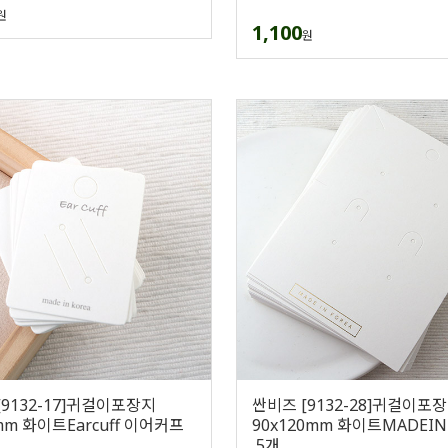
원
1,100
원
[9132-17]귀걸이포장지
싼비즈 [9132-28]귀걸이포
mm 화이트Earcuff 이어커프
90x120mm 화이트MADEIN
개
,5개