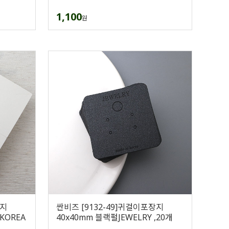
1,100
원
장지
싼비즈 [9132-49]귀걸이포장지
KOREA
40x40mm 블랙펄JEWELRY ,20개