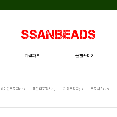
키캡파츠
볼펜꾸미기
헤어핀포장지(11)
책갈피포장지(9)
기타포장지(5)
포장박스(27)