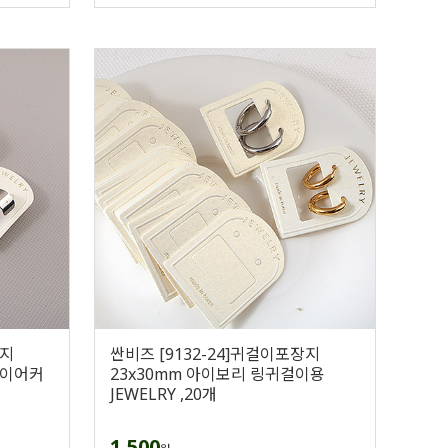
장지
싼비즈 [9132-24]귀걸이포장지
+이어커
23x30mm 아이보리 링귀걸이용
JEWELRY ,20개
1,500