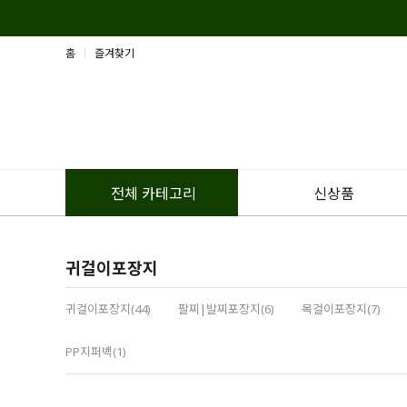
홈
즐겨찾기
신상품
전체 카테고리
귀걸이포장지
귀걸이포장지(44)
팔찌|발찌포장지(6)
목걸이포장지(7)
PP지퍼백(1)