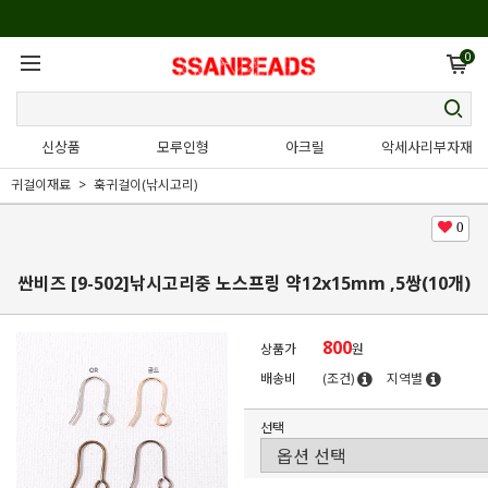
0
신상품
모루인형
아크릴
악세사리부자재
귀걸이재료
훅귀걸이(낚시고리)
0
싼비즈 [9-502]낚시고리중 노스프링 약12x15mm ,5쌍(10개)
800
상품가
원
배송비
(조건)
지역별
선택