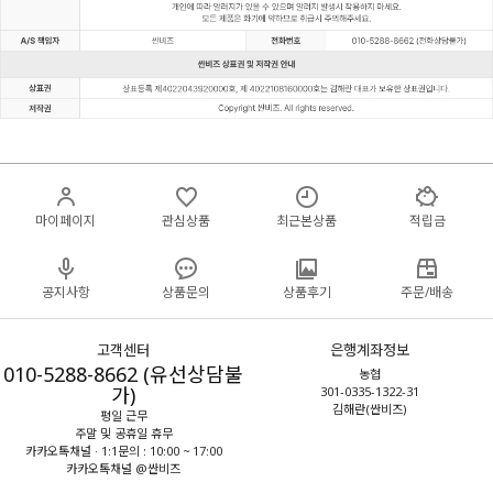
마이페이지
관심상품
최근본상품
적립금
공지사항
상품문의
상품후기
주문/배송
고객센터
은행계좌정보
010-5288-8662 (유선상담불
농협
가)
301-0335-1322-31
김해란(싼비즈)
평일 근무
주말 및 공휴일 휴무
카카오톡채널 · 1:1문의 : 10:00 ~ 17:00
카카오톡채널 @싼비즈