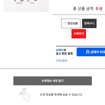
0
총 상품 금액
원
관심상품
장바구니
구매하기
샵
MAKESHOP
페
SHOPPAY
이
로
[쉬운결제]
바
간
로
편
구
구
매
매
샵
상세정보 새창 열기
페
이
상세 정보를 확대해 보실 수 있습니다.