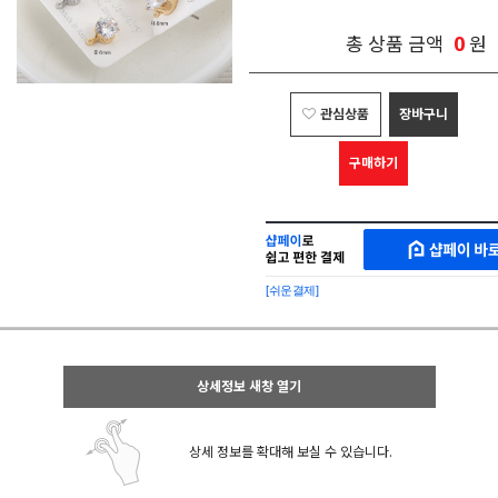
0
총 상품 금액
원
관심상품
장바구니
구매하기
샵
MAKESHOP
페
SHOPPAY
이
로
[쉬운결제]
바
간
로
편
구
구
매
매
샵
상세정보 새창 열기
페
이
상세 정보를 확대해 보실 수 있습니다.