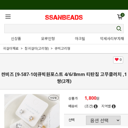
0
신상품
모루인형
아크릴
악세사리부자재
귀걸이재료
침귀걸이(고리형)
큐빅고리형
0
싼비즈 [9-587-10]큐빅원포스트 4/6/8mm 티탄침 고무클러치 ,1
쌍(2개)
1,800
상품가
원
배송비
(조건)
지역별
선택