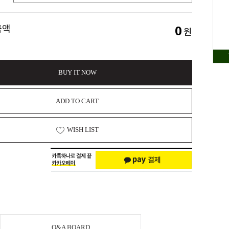
0
금액
원
BUY IT NOW
ADD TO CART
WISH LIST
Q&A BOARD