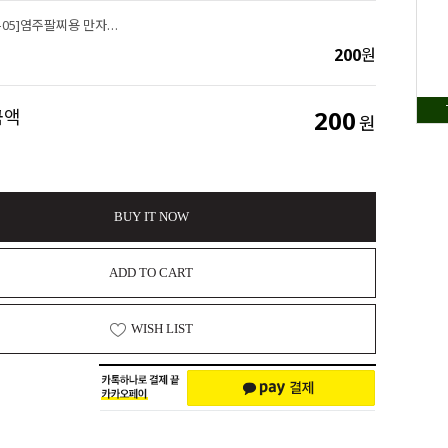
싼비즈 [7372-05]염주팔찌용 만자론델 4x8mm 은엔틱 ,1개
200
원
200
금액
원
BUY IT NOW
ADD TO CART
WISH LIST