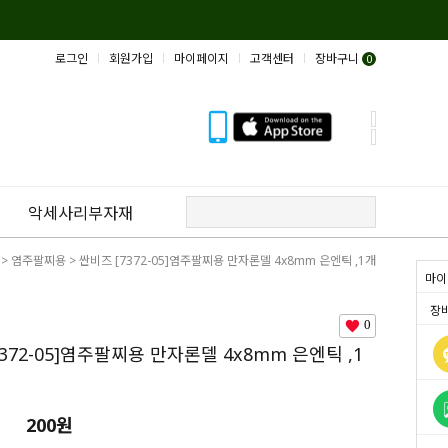
로그인
회원가입
마이페이지
고객센터
장바구니
0
악세사리부자재
>
염주팔찌용
> 싼비즈 [7372-05]염주팔찌용 만자론델 4x8mm 은엔틱 ,1개
마이
장
0
372-05]염주팔찌용 만자론델 4x8mm 은엔틱 ,1
200
원