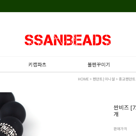
키캡파츠
볼펜꾸미기
HOME
>
펜던트|이니셜
>
종교펜던트
싼비즈 [7
개
판매가격