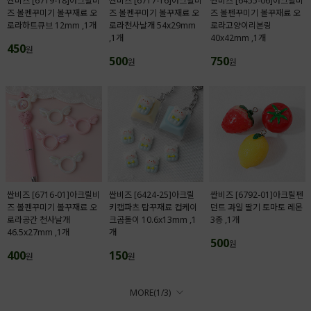
싼비즈 [6719-18]아크릴비
싼비즈 [6717-16]아크릴비
싼비즈 [6455-06]아크릴비
즈 볼펜꾸미기 볼꾸재료 오
즈 볼펜꾸미기 볼꾸재료 오
즈 볼펜꾸미기 볼꾸재료 오
로라하트큐브 12mm ,1개
로라천사날개 54x29mm
로라고양이리본링
,1개
40x42mm ,1개
450
원
500
750
원
원
싼비즈 [6716-01]아크릴비
싼비즈 [6424-25]아크릴
싼비즈 [6792-01]아크릴펜
즈 볼펜꾸미기 볼꾸재료 오
키캡파츠 탑꾸재료 컵케이
던트 과일 딸기 토마토 레몬
로라공간 천사날개
크곰돌이 10.6x13mm ,1
3종 ,1개
46.5x27mm ,1개
개
500
원
400
150
원
원
MORE(
1
/
3
)