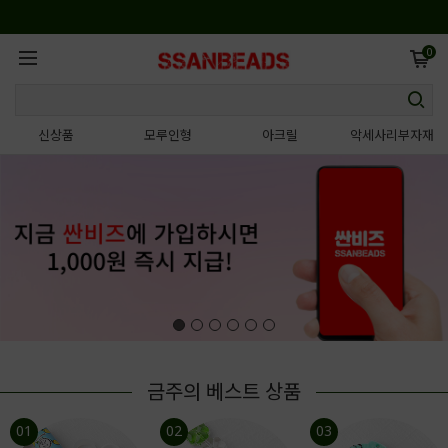
0
신상품
모루인형
아크릴
악세사리부자재
금주의 베스트 상품
01
02
03