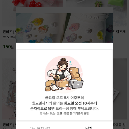
싼비즈 [6425-03]아크릴 키캡파츠 탑꾸재
싼비즈 [6422-14]아크릴 키캡파츠 탑꾸재
료 도트리본 18x13.4mm ,1개
료 야자수 11.5x12.5mm ,1개
150
150
원
원
싼비즈 [6716-13]아크릴비즈 볼펜꾸미기
싼비즈 [6709-12]아크릴펜던트 동양풍 일
다시 보지 않기
닫기