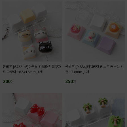
싼비즈 [6422-16]아크릴 키캡파츠 탑꾸재
싼비즈 [9-884]키캡키링 키보드 커스텀 키
료 고양이 18.5x16mm ,1개
캡 17.8mm ,1개
200
250
원
원