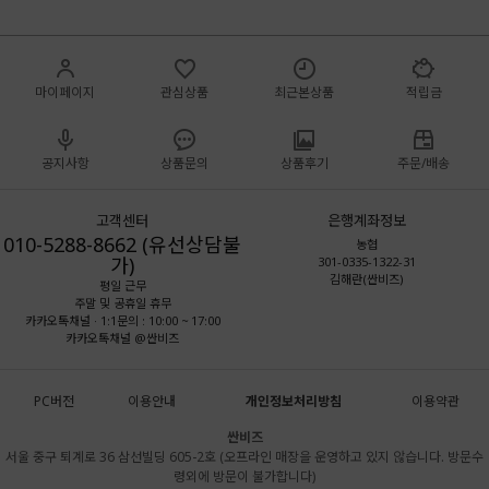
마이페이지
관심상품
최근본상품
적립금
공지사항
상품문의
상품후기
주문/배송
고객센터
은행계좌정보
010-5288-8662 (유선상담불
농협
가)
301-0335-1322-31
김해란(싼비즈)
평일 근무
주말 및 공휴일 휴무
카카오톡채널 · 1:1문의 : 10:00 ~ 17:00
카카오톡채널 @싼비즈
PC버전
이용안내
개인정보처리방침
이용약관
싼비즈
서울 중구 퇴계로 36 삼선빌딩 605-2호 (오프라인 매장을 운영하고 있지 않습니다. 방문수
령외에 방문이 불가합니다)