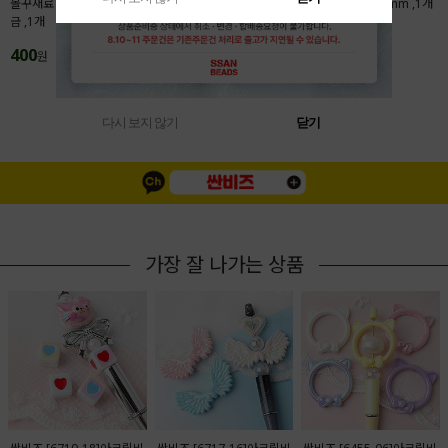
볼꾸재료 액자프레임 28x31.5mm 메탈도
본풍 탄자쿠 자개행운부적 7x30mm ,1개
금 ,1개
200
원
400
원
MORE(
1
/
4
)
다시 보지 않기
닫기
가장 잘 나가는 상품