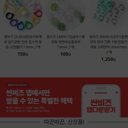
싼비즈 [9-856]립밤키링재
싼비즈 [4950-15]글라스통
싼비즈 [6609-02]아크릴펜
료 실리콘링 틴트 립스틱 립
과형 양면네잎클로버
던트 한국 전통 키링만들기
밤 고정홀더 17mm ,1개
10mm ,1개
재료 고려청자 30x47mm
,1개
150
100
원
원
1,250
원
따끈따끈, 신상품!