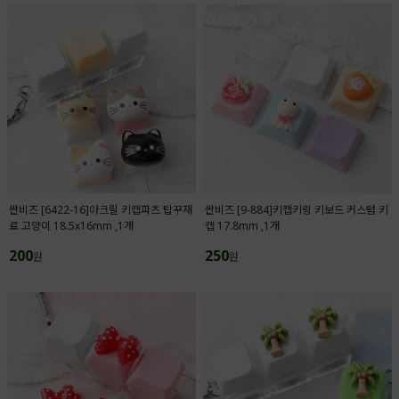
싼비즈 [6422-16]아크릴 키캡파츠 탑꾸재
싼비즈 [9-884]키캡키링 키보드 커스텀 키
료 고양이 18.5x16mm ,1개
캡 17.8mm ,1개
200
250
원
원