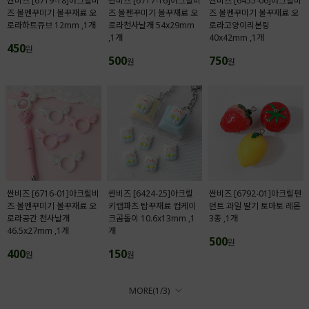
싼비즈 [6719-18]아크릴비
싼비즈 [6717-16]아크릴비
싼비즈 [6455-06]아크릴비
즈 볼펜꾸미기 볼꾸재료 오
즈 볼펜꾸미기 볼꾸재료 오
즈 볼펜꾸미기 볼꾸재료 오
로라하트큐브 12mm ,1개
로라천사날개 54x29mm
로라고양이리본링
,1개
40x42mm ,1개
450
원
500
750
원
원
싼비즈 [6716-01]아크릴비
싼비즈 [6424-25]아크릴
싼비즈 [6792-01]아크릴펜
즈 볼펜꾸미기 볼꾸재료 오
키캡파츠 탑꾸재료 컵케이
던트 과일 딸기 토마토 레몬
로라공간 천사날개
크곰돌이 10.6x13mm ,1
3종 ,1개
46.5x27mm ,1개
개
500
원
400
150
원
원
MORE(
1
/
3
)