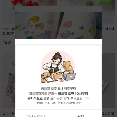
싼비즈 [6425-03]아크릴 키캡파츠 탑꾸재
싼비즈 [6422-14]아크릴 키캡파츠 탑꾸재
료 도트리본 18x13.4mm ,1개
료 야자수 11.5x12.5mm ,1개
150
150
원
원
싼비즈 [6716-13]아크릴비즈 볼펜꾸미기
싼비즈 [6709-12]아크릴펜던트 동양풍 일
다시 보지 않기
닫기