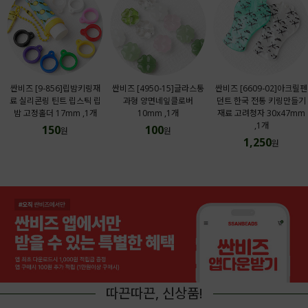
싼비즈 [9-856]립밤키링재
싼비즈 [4950-15]글라스통
싼비즈 [6609-02]아크릴펜
료 실리콘링 틴트 립스틱 립
과형 양면네잎클로버
던트 한국 전통 키링만들기
밤 고정홀더 17mm ,1개
10mm ,1개
재료 고려청자 30x47mm
,1개
150
100
원
원
1,250
원
따끈따끈, 신상품!