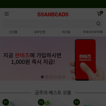
0
신상품
모루인형
아크릴
악세사리부자재
금주의 베스트 상품
01
02
03