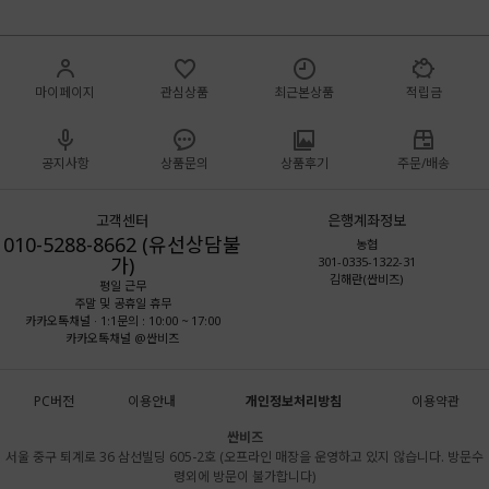
마이페이지
관심상품
최근본상품
적립금
공지사항
상품문의
상품후기
주문/배송
고객센터
은행계좌정보
010-5288-8662 (유선상담불
농협
가)
301-0335-1322-31
김해란(싼비즈)
평일 근무
주말 및 공휴일 휴무
카카오톡채널 · 1:1문의 : 10:00 ~ 17:00
카카오톡채널 @싼비즈
PC버전
이용안내
개인정보처리방침
이용약관
싼비즈
서울 중구 퇴계로 36 삼선빌딩 605-2호 (오프라인 매장을 운영하고 있지 않습니다. 방문수
령외에 방문이 불가합니다)