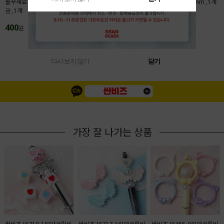
볼꾸재료 액자프레임 28x31.5mm 메탈도
본풍 탄자쿠 자개행운부적 7x30mm ,1개
금 ,1개
200
원
400
원
MORE(
1
/
4
)
다시 보지 않기
닫기
가장 잘 나가는 상품