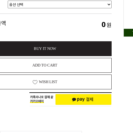
0
금액
원
BUY IT NOW
ADD TO CART
WISH LIST