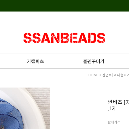
키캡파츠
볼펜꾸미기
HOME
>
펜던트|이니셜
>
싼비즈 [
,1개
판매가격