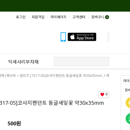
로그인
회원가입
마이페이지
고객센터
장바구니
0
악세사리부자재
가죽|패브릭
> 싼비즈 [7317-05]코사지펜던트 동글세잎꽃 약30x35mm ,1개
마이
장
0
7317-05]코사지펜던트 동글세잎꽃 약30x35mm
500원