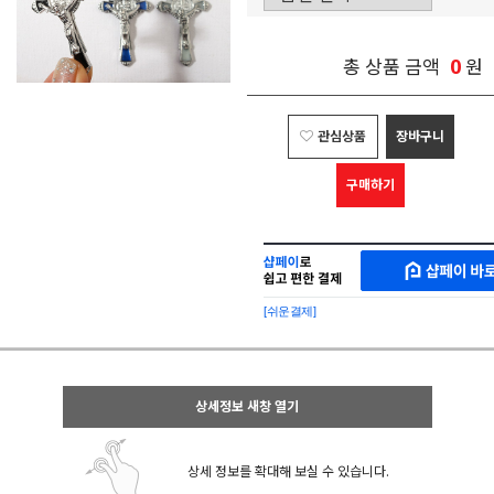
0
총 상품 금액
원
관심상품
장바구니
구매하기
샵
MAKESHOP
페
SHOPPAY
이
로
[쉬운결제]
바
간
로
편
구
구
매
매
샵
상세정보 새창 열기
페
이
상세 정보를 확대해 보실 수 있습니다.