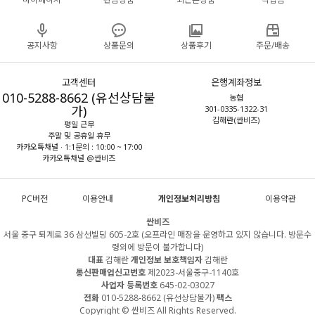
공지사항
상품문의
상품후기
주문/배송
고객센터
은행계좌정보
010-5288-8662 (유선상담불
농협
가)
301-0335-1322-31
김해란(싼비즈)
평일 근무
주말 및 공휴일 휴무
카카오톡채널 · 1:1문의 : 10:00 ~ 17:00
카카오톡채널 @싼비즈
PC버전
이용안내
개인정보처리방침
이용약관
싼비즈
서울 중구 퇴계로 36 삼선빌딩 605-2호 (오프라인 매장을 운영하고 있지 않습니다. 방문수
령외에 방문이 불가합니다)
대표
김해란
개인정보 보호책임자
김해란
통신판매업신고번호
제2023-서울중구-1140호
사업자 등록번호
645-02-03027
전화
010-5288-8662 (유선상담불가)
팩스
Copyright © 싼비즈 All Rights Reserved.