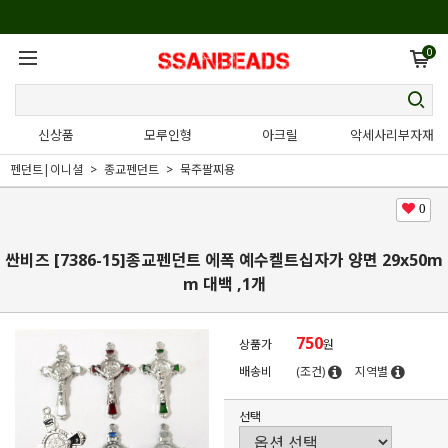
0
신상품
모루인형
아크릴
악세사리부자재
펜던트|이니셜
종교펜던트
묵주팔찌용
0
싼비즈 [7386-15]종교펜던트 에폭 예수켈트십자가 양면 29x50m
m 대백 ,1개
750
상품가
원
배송비
(조건)
지역별
선택