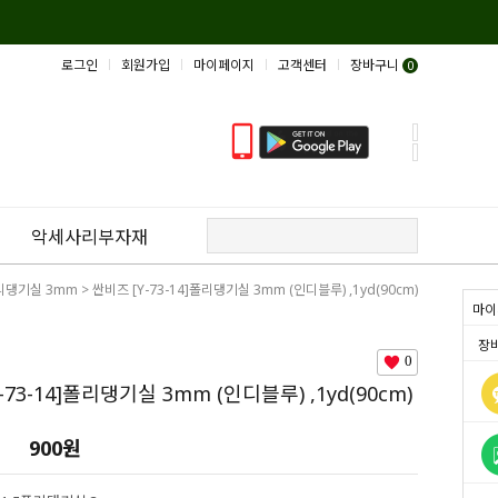
로그인
회원가입
마이페이지
고객센터
장바구니
0
악세사리부자재
리댕기실 3mm
> 싼비즈 [Y-73-14]폴리댕기실 3mm (인디블루) ,1yd(90cm)
마이
장
0
-73-14]폴리댕기실 3mm (인디블루) ,1yd(90cm)
900
원