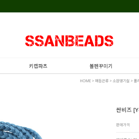
키캡파츠
볼펜꾸미기
HOME
>
매듭끈류
>
소원댕기실
>
폴
싼비즈 [Y
판매가격