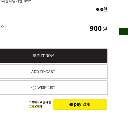
싼비즈 [Y-73-14]폴리댕기실 3mm (인디블루) ,1yd(90cm)
900
원
900
금액
원
BUY IT NOW
ADD TO CART
WISH LIST