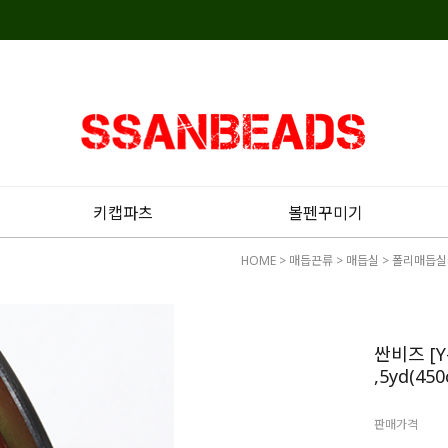
키캡파츠
볼펜꾸미기
HOME
>
매듭끈류
>
매듭실
>
폴리매듭실
싼비즈 [
,5yd(45
판매가격