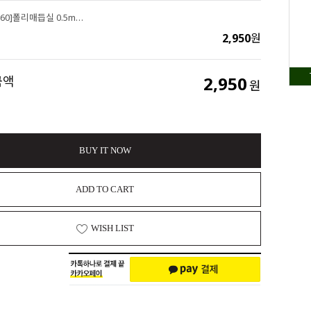
싼비즈 [Y-19-60]폴리매듭실 0.5mm 형광옐로믹스 ,5yd(450cm)
2,950
원
2,950
금액
원
BUY IT NOW
ADD TO CART
WISH LIST