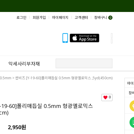
로그인
회원가입
마이페이지
고객센터
장바구니
0
악세사리부자재
0.5mm
> 싼비즈 [Y-19-60]폴리매듭실 0.5mm 형광옐로믹스 ,5yd(450cm)
마이
장
0
Y-19-60]폴리매듭실 0.5mm 형광옐로믹스
0cm)
2,950
원