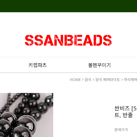
키캡파츠
볼펜꾸미기
HOME
>
원석
>
원석 헤머타이트
>
자석헤
싼비즈 [5
트, 반줄
판매가격