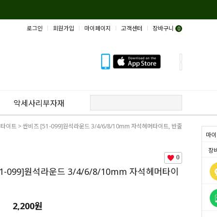
로그인
회원가입
마이페이지
고객센터
장바구니
0
악세사리부자재
머타이트
> 싼비즈 [51-099]원석라운드 3/4/6/8/10mm 자석헤머타이트, 반줄
마이
장
0
1-099]원석라운드 3/4/6/8/10mm 자석헤머타이
2,200원