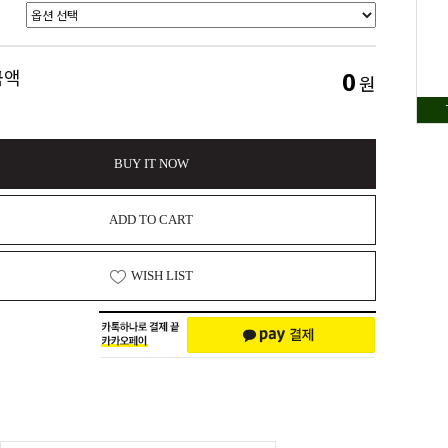
0
금액
원
BUY IT NOW
ADD TO CART
WISH LIST