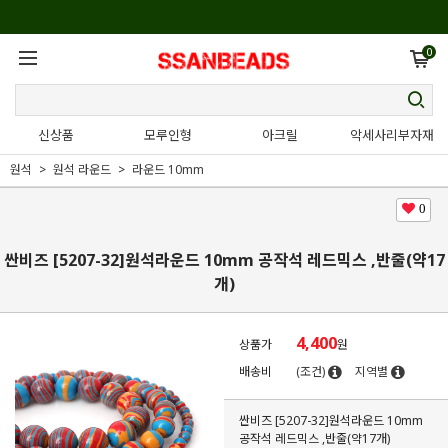
0
신상품
모루인형
아크릴
악세사리부자재
원석
원석 라운드
라운드 10mm
0
싼비즈 [5207-32]원석라운드 10mm 공작석 레드믹스 ,반줄(약17
개)
4,400
상품가
원
배송비
(조건)
지역별
싼비즈 [5207-32]원석라운드 10mm
공작석 레드믹스 ,반줄(약17개)