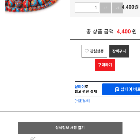
4,400
원
+1
-1
4,400
총 상품 금액
원
관심상품
장바구니
구매하기
샵
MAKESHOP
페
SHOPPAY
이
로
[쉬운결제]
바
간
로
편
구
구
매
매
샵
상세정보 새창 열기
페
이