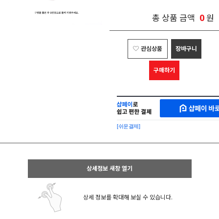
0
총 상품 금액
원
관심상품
장바구니
구매하기
샵
MAKESHOP
페
SHOPPAY
이
로
[쉬운결제]
바
간
로
편
구
구
매
매
샵
상세정보 새창 열기
페
이
상세 정보를 확대해 보실 수 있습니다.