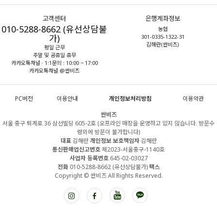
고객센터
은행계좌정보
010-5288-8662 (유선상담불
농협
가)
301-0335-1322-31
김해란(싼비즈)
평일 근무
주말 및 공휴일 휴무
카카오톡채널 · 1:1문의 : 10:00 ~ 17:00
카카오톡채널 @싼비즈
PC버전
이용안내
개인정보처리방침
이용약관
싼비즈
서울 중구 퇴계로 36 삼선빌딩 605-2호 (오프라인 매장을 운영하고 있지 않습니다. 방문수
령외에 방문이 불가합니다)
대표
김해란
개인정보 보호책임자
김해란
통신판매업신고번호
제2023-서울중구-1140호
사업자 등록번호
645-02-03027
전화
010-5288-8662 (유선상담불가)
팩스
Copyright © 싼비즈 All Rights Reserved.