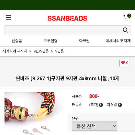
0
신상품
모루인형
아크릴
악세사리부자재
악세사리 부자재
9핀/9핀못
9핀못
0
싼비즈 [9-267-1]구자핀 9자핀 4x8mm 니켈 ,10개
800
상품가
원
배송비
(조건)
지역별
단위