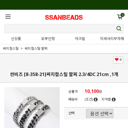
0
신상품
모루인형
아크릴
악세사리부자재
써지컬스틸
써지컬스틸 팔찌
0
싼비즈 [8-358-21]써지컬스틸 팔찌 2.3/4DC 21cm ,1개
10,100
상품가
원
배송비
(조건)
지역별
선택