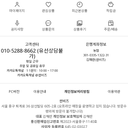
마이페이지
관심상품
최근본상품
적립금
공지사항
상품문의
상품후기
주문/배송
고객센터
은행계좌정보
010-5288-8662 (유선상담불
농협
가)
301-0335-1322-31
김해란(싼비즈)
평일 근무
주말 및 공휴일 휴무
카카오톡채널 · 1:1문의 : 10:00 ~ 17:00
카카오톡채널 @싼비즈
PC버전
이용안내
개인정보처리방침
이용약관
싼비즈
서울 중구 퇴계로 36 삼선빌딩 605-2호 (오프라인 매장을 운영하고 있지 않습니다. 방문수
령외에 방문이 불가합니다)
대표
김해란
개인정보 보호책임자
김해란
통신판매업신고번호
제2023-서울중구-1140호
사업자 등록번호
645-02-03027