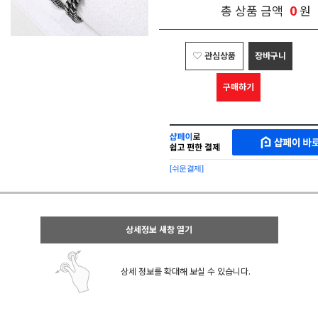
0
총 상품 금액
원
관심상품
장바구니
구매하기
샵
MAKESHOP
페
SHOPPAY
이
로
[쉬운결제]
바
간
로
편
구
구
매
매
샵
상세정보 새창 열기
페
이
상세 정보를 확대해 보실 수 있습니다.