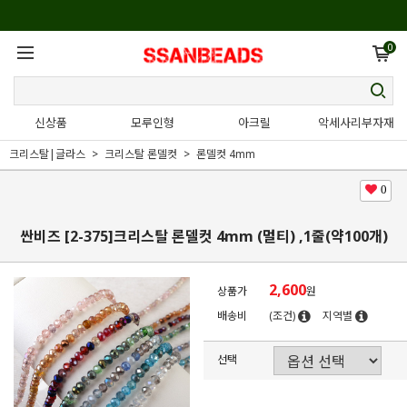
0
신상품
모루인형
아크릴
악세사리부자재
크리스탈|글라스
크리스탈 론델컷
론델컷 4mm
0
싼비즈 [2-375]크리스탈 론델컷 4mm (멀티) ,1줄(약100개)
2,600
상품가
원
배송비
(조건)
지역별
선택