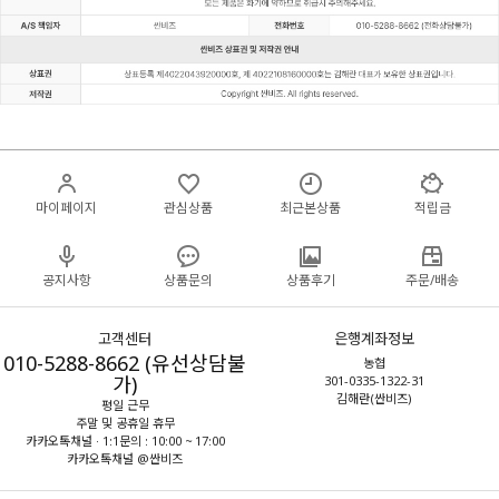
마이페이지
관심상품
최근본상품
적립금
공지사항
상품문의
상품후기
주문/배송
고객센터
은행계좌정보
010-5288-8662 (유선상담불
농협
가)
301-0335-1322-31
김해란(싼비즈)
평일 근무
주말 및 공휴일 휴무
카카오톡채널 · 1:1문의 : 10:00 ~ 17:00
카카오톡채널 @싼비즈