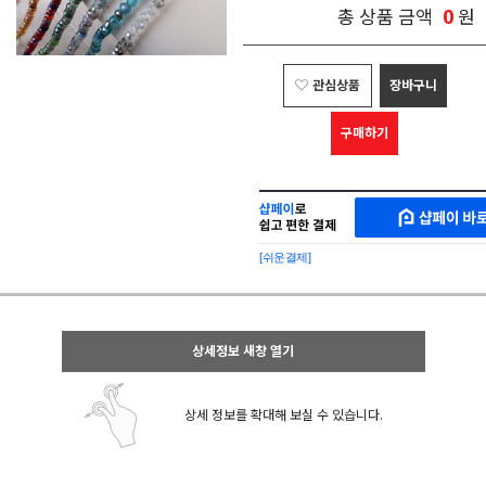
0
총 상품 금액
원
관심상품
장바구니
구매하기
샵
MAKESHOP
페
SHOPPAY
이
로
[쉬운결제]
바
간
로
편
구
구
매
매
샵
상세정보 새창 열기
페
이
상세 정보를 확대해 보실 수 있습니다.