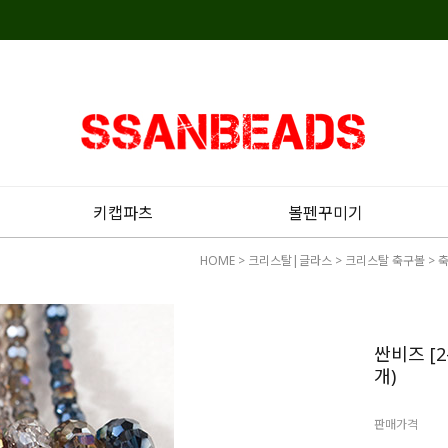
키캡파츠
볼펜꾸미기
HOME
>
크리스탈|글라스
>
크리스탈 축구볼
>
축
싼비즈 [2
개)
판매가격