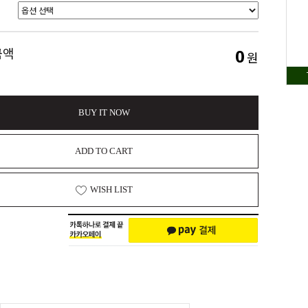
0
금액
원
BUY IT NOW
ADD TO CART
WISH LIST