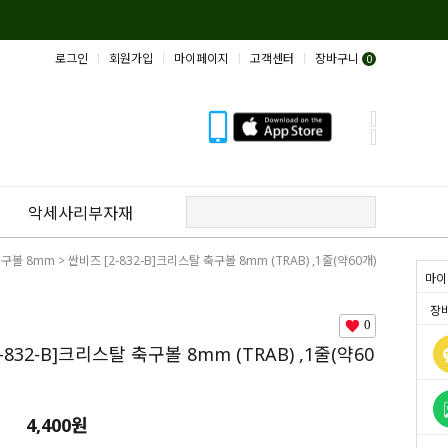
로그인
회원가입
마이페이지
고객센터
장바구니
0
악세사리부자재
구볼 8mm
> 싼비즈 [2-832-B]크리스탈 축구볼 8mm (TRAB) ,1줄(약60개)
마이
장
0
-832-B]크리스탈 축구볼 8mm (TRAB) ,1줄(약60
4,400원