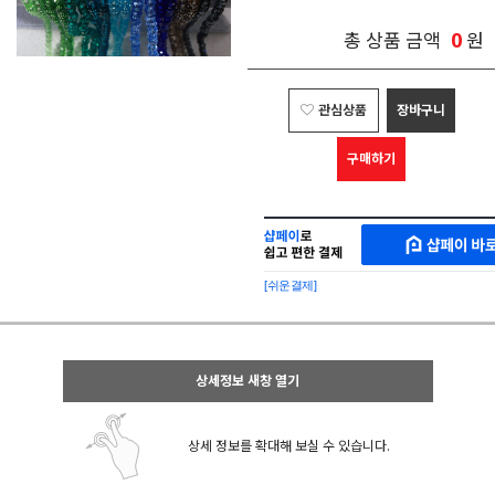
0
총 상품 금액
원
관심상품
장바구니
구매하기
샵
MAKESHOP
페
SHOPPAY
이
로
[쉬운결제]
바
간
로
편
구
구
매
매
샵
상세정보 새창 열기
페
이
상세 정보를 확대해 보실 수 있습니다.