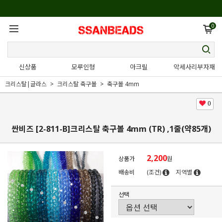
0
신상품
모루인형
아크릴
악세사리부자재
크리스탈|글라스
크리스탈 축구볼
축구볼 4mm
0
싼비즈 [2-811-B]크리스탈 축구볼 4mm (TR) ,1줄(약85개)
2,200
상품가
원
배송비
(조건)
지역별
선택