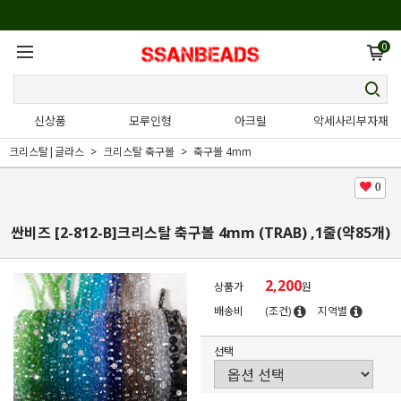
0
신상품
모루인형
아크릴
악세사리부자재
크리스탈|글라스
크리스탈 축구볼
축구볼 4mm
0
싼비즈 [2-812-B]크리스탈 축구볼 4mm (TRAB) ,1줄(약85개)
2,200
상품가
원
배송비
(조건)
지역별
선택