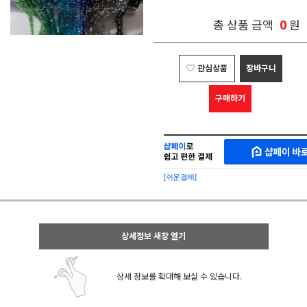
0
총 상품 금액
원
관심상품
장바구니
구매하기
샵
MAKESHOP
페
SHOPPAY
이
로
[쉬운결제]
바
간
로
편
구
구
매
매
샵
상세정보 새창 열기
페
이
상세 정보를 확대해 보실 수 있습니다.