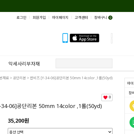
로그인
회원가입
마이페이지
고객센터
장바구니
0
악세사리부자재
본재료
>
공단리본
> 싼비즈 [Y-34-06]공단리본 50mm 14color ,1롤(50yd)
마이
장
0
34-06]공단리본 50mm 14color ,1롤(50yd)
35,200원