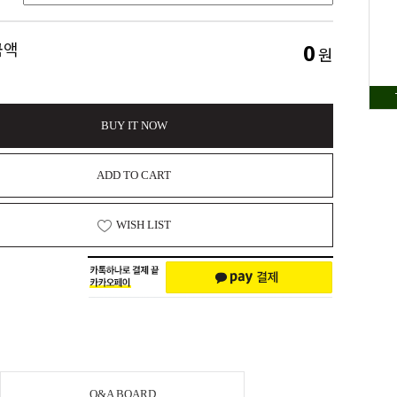
0
금액
원
BUY IT NOW
ADD TO CART
WISH LIST
Q&A BOARD