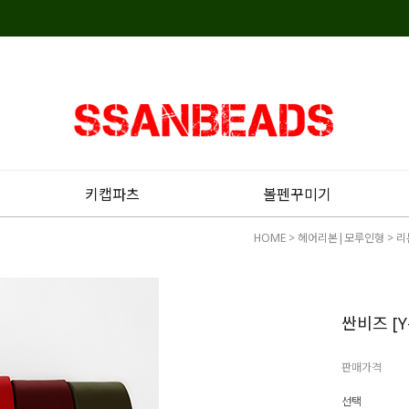
키캡파츠
볼펜꾸미기
HOME
>
헤어리본|모루인형
>
리
싼비즈 [Y-
판매가격
선택