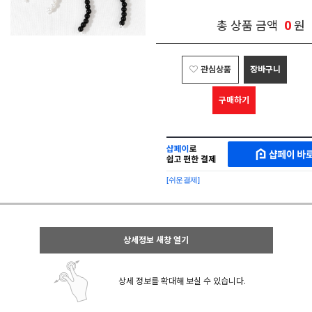
0
총 상품 금액
원
관심상품
장바구니
구매하기
샵
MAKESHOP
페
SHOPPAY
이
로
[쉬운결제]
바
간
로
편
구
구
매
매
샵
상세정보 새창 열기
페
이
상세 정보를 확대해 보실 수 있습니다.