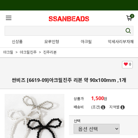
0
신상품
모루인형
아크릴
악세사리부자재
아크릴
아크릴진주
진주리본
0
싼비즈 [6619-09]아크릴진주 리본 약 90x100mm ,1개
1,500
상품가
원
배송비
(조건)
지역별
선택