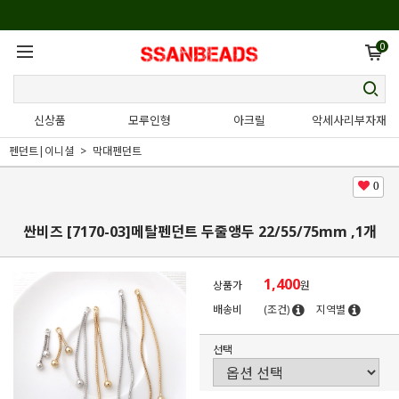
0
신상품
모루인형
아크릴
악세사리부자재
펜던트|이니셜
막대펜던트
0
싼비즈 [7170-03]메탈펜던트 두줄앵두 22/55/75mm ,1개
1,400
상품가
원
배송비
(조건)
지역별
선택