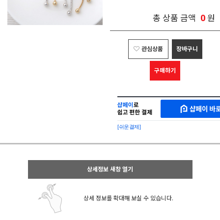
0
총 상품 금액
원
관심상품
장바구니
구매하기
샵
MAKESHOP
페
SHOPPAY
이
로
[쉬운결제]
바
간
로
편
구
구
매
매
샵
상세정보 새창 열기
페
이
상세 정보를 확대해 보실 수 있습니다.